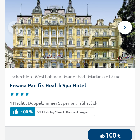
sich im Wellnessbereich Ihres Hotels zu relaxen und
anschließend ein leckeres Abendessen mit internationalen
und regionalen Köstlichkeiten zu genießen. Buchen Sie jetzt
mit alltours Ihr Hotel in Marienbad zum besonders günstigen
Preis!
Tschechien . Westböhmen . Marienbad - Mariánské Lázne
Ensana Pacifik Health Spa Hotel
1 Nacht . Doppelzimmer Superior . Frühstück
100 %
51 HolidayCheck Bewertungen
100
€
ab