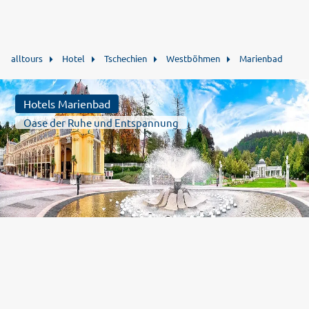
alltours
Hotel
Tschechien
Westböhmen
Marienbad
Hotels Marienbad
Oase der Ruhe und Entspannung