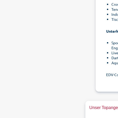
Cro
Ten
Ind
Tis
Unterh
Spo
Eng
Liv
Dart
Aqu
EDV-C
Unser Topangeb