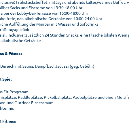
 inclusive: Frühstücksbuffet, mittags und abends kaltes/warmes Buffet,
süber Sacks und Eiscreme von 13:30-18:00 Uhr
za bei der Lobby-Bar-Terrasse von 15:00-18:00 Uhr
oholfreie, nat. alkoholische Getränke von 10:00-24:00 Uhr
liche Auffüllung der Minibar mit Wasser und Softdrinks
rüßungsgetränk
a all inclusive: zusätzlich 24 Stunden Snacks, eine Flasche lokalen Wein
. alkoholische Getränke
ss & Fitness
-Bereich mit Sauna, Dampfbad, Jacuzzi (geg. Gebühr)
& Spiel
ss Fit Programm
nisplätze, Paddleplätze, Pickelballplatz, Padbolplätze und einen Multif
oor- und Outdoor-Fitnessraum
chtennis
& Fitness