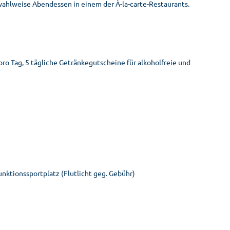
 wahlweise Abendessen in einem der À-la-carte-Restaurants.
 pro Tag, 5 tägliche Getränkegutscheine für alkoholfreie und
unktionssportplatz (Flutlicht geg. Gebühr)