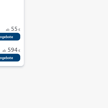
55
ab
€
ngebote
594
ab
€
ngebote