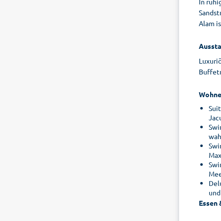
In ruh
Sandst
Alam is
Aussta
Luxuri
Buffetr
Wohne
Suit
Jac
Swi
wah
Swi
Max
Swim
Mee
Del
und
Essen 