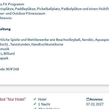
ss Fit Programm
nisplätze, Paddleplätze, Pickelballplatz, Padbolplätze und einen Multif
oor- und Outdoor-Fitnessraum
chtennis
altung
rtliche Spiele und Wettbewerbe wie Beachvolleyball, Aerobic, Aquaspor
lisch) , Tanzstunden, Handtuchkunstkurse
emusik
s, Billiard
apark
ode: RMF268
ot "Nur Hotel"
Hotel
Anreise:
1 Nacht
07.01.2027