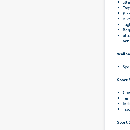
all
Tag
Piz
Alk
Täg
Beg
ultr
nat
Wellne
Spa
Sport 
Cro
Ten
Ind
Tis
Sport 