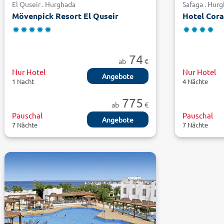
El Quseir . Hurghada
Safaga . Hur
Mövenpick Resort El Quseir
Hotel Cora
74
ab
€
Nur Hotel
Nur Hotel
Angebote
1 Nacht
4 Nächte
775
ab
€
Pauschal
Pauschal
Angebote
7 Nächte
7 Nächte