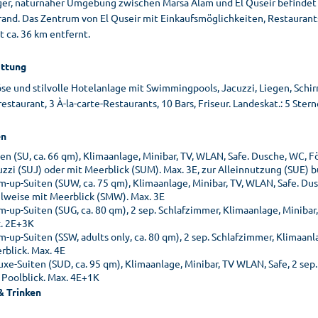
iger, naturnaher Umgebung zwischen Marsa Alam und El Quseir befindet
rand. Das Zentrum von El Quseir mit Einkaufsmöglichkeiten, Restaurant
t ca. 36 km entfernt.
ttung
öse und stilvolle Hotelanlage mit Swimmingpools, Jacuzzi, Liegen, Sch
estaurant, 3 À-la-carte-Restaurants, 10 Bars, Friseur. Landeskat.: 5 Ster
n
en (SU, ca. 66 qm), Klimaanlage, Minibar, TV, WLAN, Safe. Dusche, WC, F
uzzi (SUJ) oder mit Meerblick (SUM). Max. 3E, zur Alleinnutzung (SUE) 
m-up-Suiten (SUW, ca. 75 qm), Klimaanlage, Minibar, TV, WLAN, Safe. Dusc
lweise mit Meerblick (SMW). Max. 3E
m-up-Suiten (SUG, ca. 80 qm), 2 sep. Schlafzimmer, Klimaanlage, Minibar
. 2E+3K
-up-Suiten (SSW, adults only, ca. 80 qm), 2 sep. Schlafzimmer, Klimaanl
rblick. Max. 4E
uxe-Suiten (SUD, ca. 95 qm), Klimaanlage, Minibar, TV WLAN, Safe, 2 sep
 Poolblick. Max. 4E+1K
& Trinken