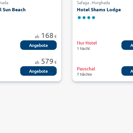
ghada
Safaga . Hurghada
l Sun Beach
Hotel Shams Lodge
168
ab
€
Nur Hotel
Angebote
A
1 Nacht
579
ab
€
Pauschal
Angebote
A
7 Nächte