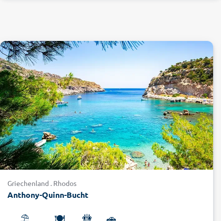
Griechenland . Rhodos
Anthony-Quinn-Bucht
⛱️
🍽️
🚻
🚗