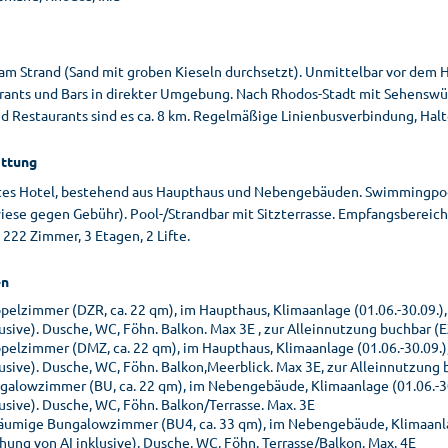
am Strand (Sand mit groben Kieseln durchsetzt). Unmittelbar vor dem H
rants und Bars in direkter Umgebung. Nach Rhodos-Stadt mit Sehenswü
nd Restaurants sind es ca. 8 km. Regelmäßige Linienbusverbindung, Halt
ttung
tes Hotel, bestehend aus Haupthaus und Nebengebäuden. Swimmingpool,
iese gegen Gebühr). Pool-/Strandbar mit Sitzterrasse. Empfangsbereich
 222 Zimmer, 3 Etagen, 2 Lifte.
n
pelzimmer (DZR, ca. 22 qm), im Haupthaus, Klimaanlage (01.06.-30.09.),
lusive). Dusche, WC, Föhn. Balkon. Max 3E , zur Alleinnutzung buchbar (
pelzimmer (DMZ, ca. 22 qm), im Haupthaus, Klimaanlage (01.06.-30.09.)
lusive). Dusche, WC, Föhn. Balkon,Meerblick. Max 3E, zur Alleinnutzung
galowzimmer (BU, ca. 22 qm), im Nebengebäude, Klimaanlage (01.06.-30
lusive). Dusche, WC, Föhn. Balkon/Terrasse. Max. 3E
äumige Bungalowzimmer (BU4, ca. 33 qm), im Nebengebäude, Klimaanlage
hung von AI inklusive). Dusche, WC, Föhn. Terrasse/Balkon. Max. 4E