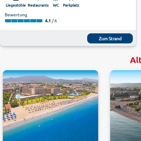
Liegestühle
Restaurants
WC
Parkplatz
Bewertung
4.1
/ 6
Zum Strand
Al