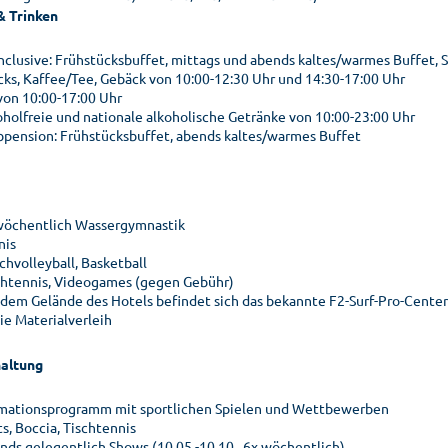
& Trinken
 inclusive: Frühstücksbuffet, mittags und abends kaltes/warmes Buffet,
cks, Kaffee/Tee, Gebäck von 10:00-12:30 Uhr und 14:30-17:00 Uhr
 von 10:00-17:00 Uhr
oholfreie und nationale alkoholische Getränke von 10:00-23:00 Uhr
bpension: Frühstücksbuffet, abends kaltes/warmes Buffet
wöchentlich Wassergymnastik
nis
chvolleyball, Basketball
chtennis, Videogames (gegen Gebühr)
 dem Gelände des Hotels befindet sich das bekannte F2-Surf-Pro-Center
ie Materialverleih
altung
mationsprogramm mit sportlichen Spielen und Wettbewerben
s, Boccia, Tischtennis
nds gelegentlich Shows (10.05.-10.10., 6x wöchentlich)