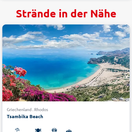
Strände in der Nähe
Griechenland . Rhodos
Tsambika Beach
⛱️
🍽️
🚻
🚗