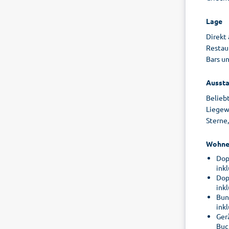
Lage
Direkt 
Restau
Bars u
Aussta
Belieb
Liegew
Sterne,
Wohne
Dop
ink
Dop
ink
Bun
ink
Ger
Buc