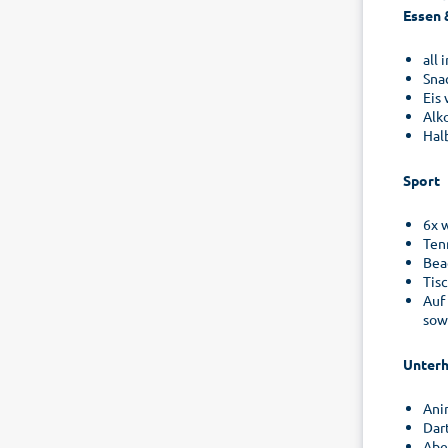
Essen 
all
Sna
Eis
Alk
Hal
Sport
6x 
Ten
Bea
Tis
Auf
sow
Unterh
Ani
Dart
Abe