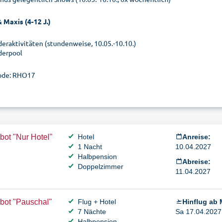
 Maxis (4-12 J.)
deraktivitäten (stundenweise, 10.05.-10.10.)
derpool
ode: RHO17
ot "Nur Hotel"
Hotel
Anreise:
1 Nacht
10.04.2027
Halbpension
Abreise:
Doppelzimmer
11.04.2027
bot "Pauschal"
Flug + Hotel
Hinflug ab
7 Nächte
Sa 17.04.2027 
Halbpension