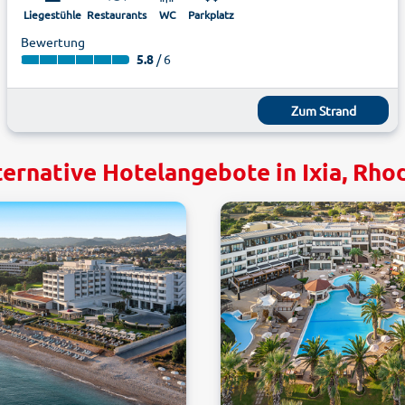
Liegestühle
Restaurants
WC
Parkplatz
Bewertung
5.8
/ 6
Zum Strand
ternative Hotelangebote in Ixia, Rho