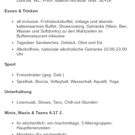
Dusche, WC, Föhn. Balkon/Terrasse. Max. 3E+1K
Essen & Trinken
all inclusive: Frühstücksbuffet, mittags und abends
kaltes/warmes Buffet, Showcooking, Getränke (Wein, Bier,
Wasser und Softdrinks) zu den Mahlzeiten im
Buffetrestaurant inklusive
Tagsüber Sandwiches, Gebäck, Obst und Eis
Alkoholfreie, nationale alkoholische Getränke 10:00-23:00
Uhr
Sport
Freizeiträder (geg. Geb.)
Sjoelbak, Boccia, Volleyball, Wasserball, Aquafit, Yoga
Unterhaltung
Livemusik, Shows, Tanz, Chill-out-Stunden
Minis, Maxis & Teens 4-17 J.
6x wöchentlich, vor-/nachmittags, 3 Altersgruppen,
Hauptferienzeiten
Minidisko (6x wöchentlich)