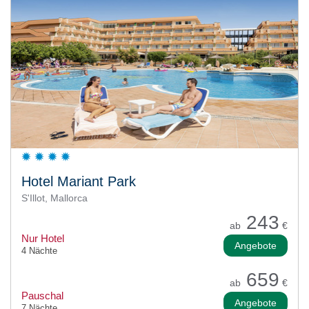
Hotel Mariant Park
S'Illot, Mallorca
243
ab
€
Nur Hotel
Angebote
4 Nächte
659
ab
€
Pauschal
Angebote
7 Nächte