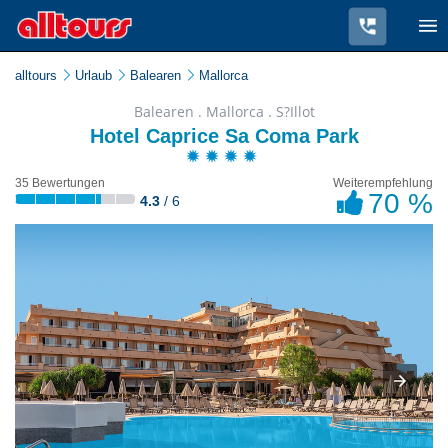
alltours
Urlaub
Balearen
Mallorca
Balearen . Mallorca . S?Illot
Hotel Caprice Sa Coma Park
35 Bewertungen
Weiterempfehlung
70 %
4.3
/ 6