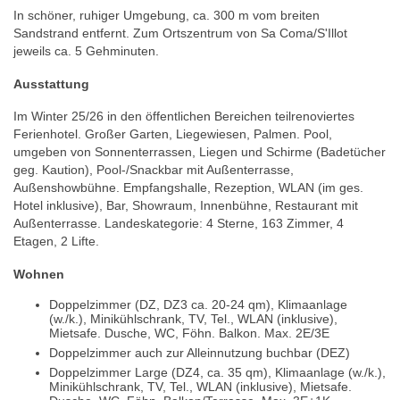
In schöner, ruhiger Umgebung, ca. 300 m vom breiten
Sandstrand entfernt. Zum Ortszentrum von Sa Coma/S'Illot
jeweils ca. 5 Gehminuten.
Ausstattung
Im Winter 25/26 in den öffentlichen Bereichen teilrenoviertes
Ferienhotel. Großer Garten, Liegewiesen, Palmen. Pool,
umgeben von Sonnenterrassen, Liegen und Schirme (Badetücher
geg. Kaution), Pool-/Snackbar mit Außenterrasse,
Außenshowbühne. Empfangshalle, Rezeption, WLAN (im ges.
Hotel inklusive), Bar, Showraum, Innenbühne, Restaurant mit
Außenterrasse. Landeskategorie: 4 Sterne, 163 Zimmer, 4
Etagen, 2 Lifte.
Wohnen
Doppelzimmer (DZ, DZ3 ca. 20-24 qm), Klimaanlage
(w./k.), Minikühlschrank, TV, Tel., WLAN (inklusive),
Mietsafe. Dusche, WC, Föhn. Balkon. Max. 2E/3E
Doppelzimmer auch zur Alleinnutzung buchbar (DEZ)
Doppelzimmer Large (DZ4, ca. 35 qm), Klimaanlage (w./k.),
Minikühlschrank, TV, Tel., WLAN (inklusive), Mietsafe.