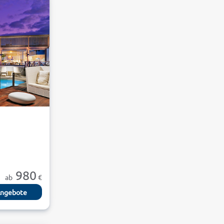
980
ab
€
ngebote