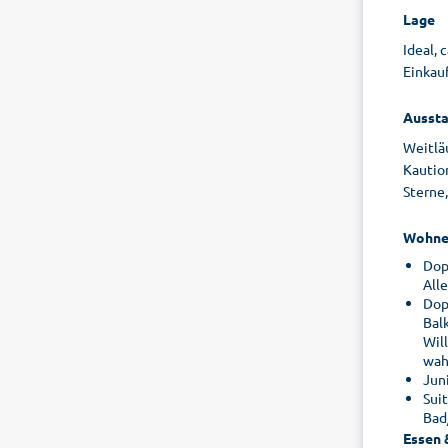
Lage
Ideal,
Einkau
Aussta
Weitlä
Kaution
Sterne
Wohne
Dop
All
Dop
Bal
Wil
wah
Jun
Sui
Bad
Essen 