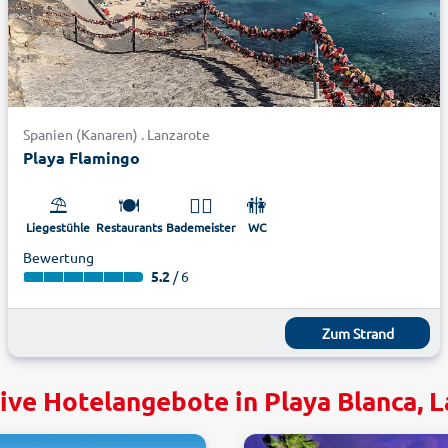
Spanien (Kanaren) . Lanzarote
Playa Flamingo
⛱️
🍽️
🏊‍♂️
🚻
Liegestühle
Restaurants
Bademeister
WC
Bewertung
5.2
/ 6
Zum Strand
ive Hotelangebote in Playa Blanca, 