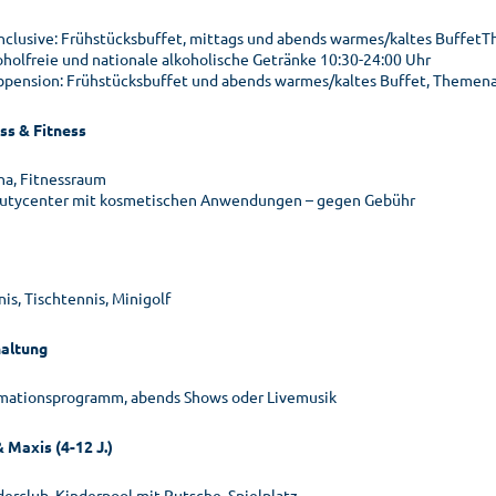
 inclusive: Frühstücksbuffet, mittags und abends warmes/kaltes Buffet
oholfreie und nationale alkoholische Getränke 10:30-24:00 Uhr
bpension: Frühstücksbuffet und abends warmes/kaltes Buffet, Theme
ss & Fitness
na, Fitnessraum
utycenter mit kosmetischen Anwendungen – gegen Gebühr
is, Tischtennis, Minigolf
altung
mationsprogramm, abends Shows oder Livemusik
 Maxis (4-12 J.)
derclub, Kinderpool mit Rutsche, Spielplatz