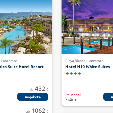
. Lanzarote
Playa Blanca . Lanzarote
aiza Suite Hotel Resort
Hotel H10 White Suites
432
ab
€
Pauschal
Angebote
A
7 Nächte
1062
ab
€