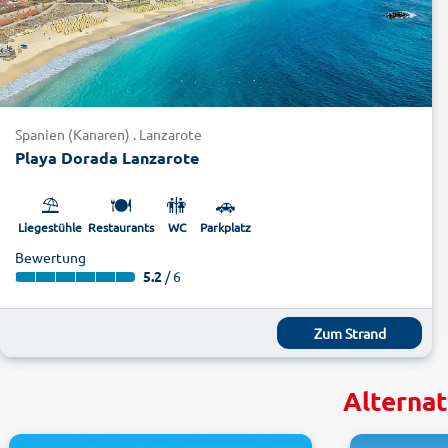
Spanien (Kanaren) . Lanzarote
Playa Dorada Lanzarote
⛱️
🍽️
🚻
🚗
Liegestühle
Restaurants
WC
Parkplatz
Bewertung
5.2
/ 6
Zum Strand
Alternat