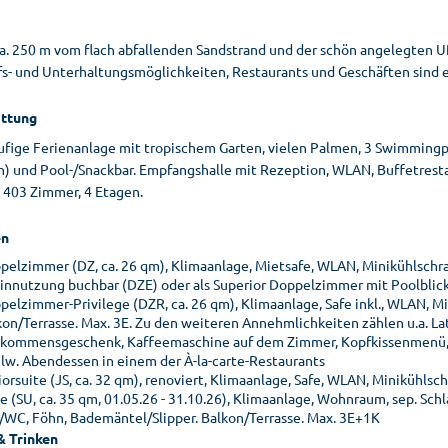
 ca. 250 m vom flach abfallenden Sandstrand und der schön angelegten 
fs- und Unterhaltungsmöglichkeiten, Restaurants und Geschäften sind e
ttung
ufige Ferienanlage mit tropischem Garten, vielen Palmen, 3 Swimmingp
) und Pool-/Snackbar. Empfangshalle mit Rezeption, WLAN, Buffetrestaur
, 403 Zimmer, 4 Etagen.
n
pelzimmer (DZ, ca. 26 qm), Klimaanlage, Mietsafe, WLAN, Minikühlschran
einnutzung buchbar (DZE) oder als Superior Doppelzimmer mit Poolblick
pelzimmer-Privilege (DZR, ca. 26 qm), Klimaanlage, Safe inkl., WLAN, M
kon/Terrasse. Max. 3E. Zu den weiteren Annehmlichkeiten zählen u.a. La
lkommensgeschenk, Kaffeemaschine auf dem Zimmer, Kopfkissenmenü, Z
lw. Abendessen in einem der À-la-carte-Restaurants
iorsuite (JS, ca. 32 qm), renoviert, Klimaanlage, Safe, WLAN, Minikühlsc
te (SU, ca. 35 qm, 01.05.26 - 31.10.26), Klimaanlage, Wohnraum, sep. Sch
/WC, Föhn, Bademäntel/Slipper. Balkon/Terrasse. Max. 3E+1K
& Trinken