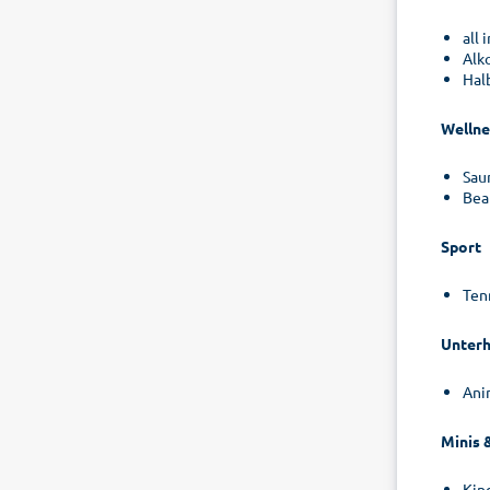
all
Alk
Hal
Wellne
Sau
Bea
Sport
Tenn
Unterh
Ani
Minis &
Kin