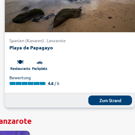
Spanien (Kanaren) . Lanzarote
Playa de Papagayo
🍽️
🚗
Restaurants
Parkplatz
Bewertung
4.6
/ 6
Zum Strand
Lanzarote