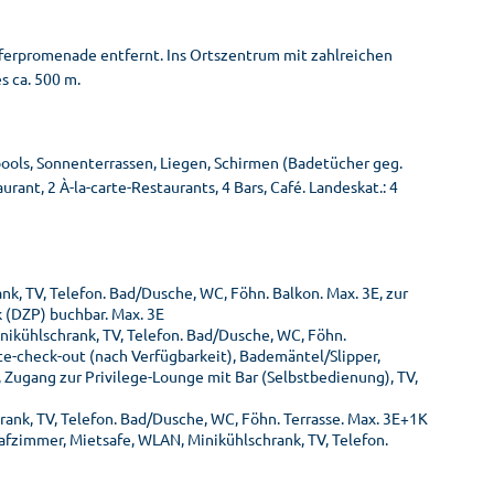
Uferpromenade entfernt. Ins Ortszentrum mit zahlreichen
s ca. 500 m.
ools, Sonnenterrassen, Liegen, Schirmen (Badetücher geg.
ant, 2 À-la-carte-Restaurants, 4 Bars, Café. Landeskat.: 4
k, TV, Telefon. Bad/Dusche, WC, Föhn. Balkon. Max. 3E, zur
 (DZP) buchbar. Max. 3E
inikühlschrank, TV, Telefon. Bad/Dusche, WC, Föhn.
te-check-out (nach Verfügbarkeit), Bademäntel/Slipper,
ugang zur Privilege-Lounge mit Bar (Selbstbedienung), TV,
hrank, TV, Telefon. Bad/Dusche, WC, Föhn. Terrasse. Max. 3E+1K
lafzimmer, Mietsafe, WLAN, Minikühlschrank, TV, Telefon.