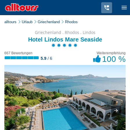
alltours
Urlaub
Griechenland
Rhodos
Griechenland . Rhodos . Lindos
Hotel Lindos Mare Seaside
667 Bewertungen
Weiterempfehlung
100 %
5.9
/ 6