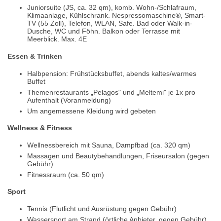
Juniorsuite (JS, ca. 32 qm), komb. Wohn-/Schlafraum,
Klimaanlage, Kühlschrank. Nespressomaschine®, Smart-
TV (55 Zoll), Telefon, WLAN, Safe. Bad oder Walk-in-
Dusche, WC und Föhn. Balkon oder Terrasse mit
Meerblick. Max. 4E
Essen & Trinken
Halbpension: Frühstücksbuffet, abends kaltes/warmes
Buffet
Themenrestaurants „Pelagos" und „Meltemi" je 1x pro
Aufenthalt (Voranmeldung)
Um angemessene Kleidung wird gebeten
Wellness & Fitness
Wellnessbereich mit Sauna, Dampfbad (ca. 320 qm)
Massagen und Beautybehandlungen, Friseursalon (gegen
Gebühr)
Fitnessraum (ca. 50 qm)
Sport
Tennis (Flutlicht und Ausrüstung gegen Gebühr)
Wassersport am Strand (örtliche Anbieter, gegen Gebühr)