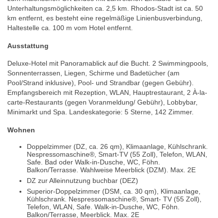
Unterhaltungsmöglichkeiten ca. 2,5 km. Rhodos-Stadt ist ca. 50
km entfernt, es besteht eine regelmäßige Linienbusverbindung,
Haltestelle ca. 100 m vom Hotel entfernt.
Ausstattung
Deluxe-Hotel mit Panoramablick auf die Bucht. 2 Swimmingpools,
Sonnenterrassen, Liegen, Schirme und Badetücher (am
Pool/Strand inklusive), Pool- und Strandbar (gegen Gebühr).
Empfangsbereich mit Rezeption, WLAN, Hauptrestaurant, 2 À-la-
carte-Restaurants (gegen Voranmeldung/ Gebühr), Lobbybar,
Minimarkt und Spa. Landeskategorie: 5 Sterne, 142 Zimmer.
Wohnen
Doppelzimmer (DZ, ca. 26 qm), Klimaanlage, Kühlschrank.
Nespressomaschine®, Smart-TV (55 Zoll), Telefon, WLAN,
Safe. Bad oder Walk-in-Dusche, WC, Föhn.
Balkon/Terrasse. Wahlweise Meerblick (DZM). Max. 2E
DZ zur Alleinnutzung buchbar (DEZ)
Superior-Doppelzimmer (DSM, ca. 30 qm), Klimaanlage,
Kühlschrank. Nespressomaschine®, Smart- TV (55 Zoll),
Telefon, WLAN, Safe. Walk-in-Dusche, WC, Föhn.
Balkon/Terrasse, Meerblick. Max. 2E