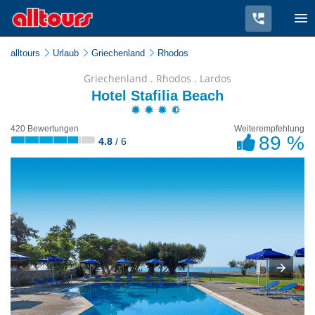
alltours
Urlaub
Griechenland
Rhodos
Griechenland . Rhodos . Lardos
Hotel Stafilia Beach
420 Bewertungen
Weiterempfehlung
89 %
4.8
/ 6