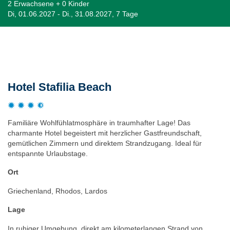
2 Erwachsene + 0 Kinder
Di, 01.06.2027 - Di., 31.08.2027, 7 Tage
Beschreibung
Hotel Stafilia Beach
Familiäre Wohlfühlatmosphäre in traumhafter Lage! Das
charmante Hotel begeistert mit herzlicher Gastfreundschaft,
gemütlichen Zimmern und direktem Strandzugang. Ideal für
entspannte Urlaubstage.
Ort
Griechenland, Rhodos, Lardos
Lage
In ruhiger Umgebung, direkt am kilometerlangen Strand von