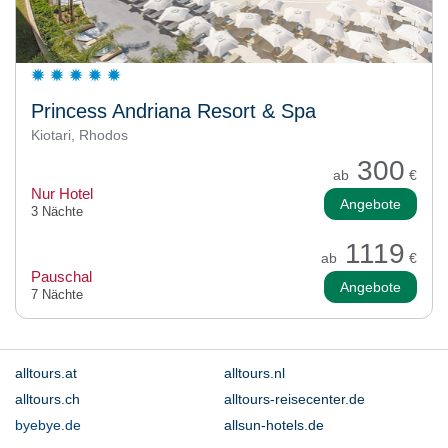
Princess Andriana Resort & Spa
Kiotari, Rhodos
300
ab
€
Nur Hotel
Angebote
3 Nächte
1119
ab
€
Pauschal
Angebote
7 Nächte
alltours.at
alltours.nl
alltours.ch
alltours-reisecenter.de
byebye.de
allsun-hotels.de