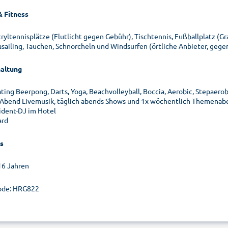
& Fitness
ryltennisplätze (Flutlicht gegen Gebühr), Tischtennis, Fußballplatz (Gr
asailing, Tauchen, Schnorcheln und Windsurfen (örtliche Anbieter, gege
altung
ting Beerpong, Darts, Yoga, Beachvolleyball, Boccia, Aerobic, Stepaerob
Abend Livemusik, täglich abends Shows und 1x wöchentlich Themenab
ident-DJ im Hotel
ard
s
16 Jahren
ode: HRG822