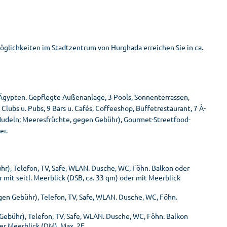
öglichkeiten im Stadtzentrum von Hurghada erreichen Sie in ca.
 Ägypten. Gepflegte Außenanlage, 3 Pools, Sonnenterrassen,
lubs u. Pubs, 9 Bars u. Cafés, Coffeeshop, Buffetrestaurant, 7 À-
e, Nudeln; Meeresfrüchte, gegen Gebühr), Gourmet-Streetfood-
er.
r), Telefon, TV, Safe, WLAN. Dusche, WC, Föhn. Balkon oder
 mit seitl. Meerblick (DSB, ca. 33 qm) oder mit Meerblick
en Gebühr), Telefon, TV, Safe, WLAN. Dusche, WC, Föhn.
Gebühr), Telefon, TV, Safe, WLAN. Dusche, WC, Föhn. Balkon
ter Meerblick (DM). Max. 2E