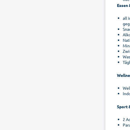
Essen 
all
geg
Sna
Alk
Nat
Min
Zwi
Was
Täg
Wellne
Wel
Ind
Sport 
2 Ac
Par