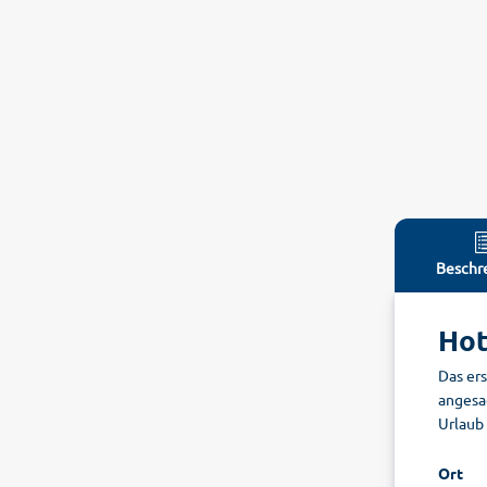
Beschr
Hot
Das er
angesa
Urlaub 
Ort