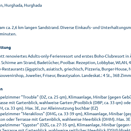
n, Hurghada, Hurghada
 am ca. 2,6 km langen Sandstrand. Diverse Einkaufs- und Unterhaltungsm
minuten.
ttung
tt renoviertes Adults-only-Ferienresort und erstes Boho-Clubresort in
 Schirme am Strand, Badetücher, Poolbar. Rezeption, Lobbybar, WLAN, 4 C
e-Restaurants (ägyptisch, asiatisch, griechisch, Pizzeria, Burger-Hous
Souvenirshop, Juwelier, Friseur, Beautysalon. Landeskat.: 4 St., 368 Zimm
n
pelzimmer "Trouble" (DZ, ca. 25 qm), Klimaanlage, Minibar (gegen Gebüh
rasse mit Gartenblick, wahlweise Garten-/Poolblick (DBP, ca. 33 qm) oder
M, ca. 33 qm). Max. 3E, zur Alleinnutzung buchbar (EZ)
pelzimmer "Merakilous" (DMG, ca. 33-39 qm), Klimaanlage, Minibar (geg
kon oder Terrasse mit Gartenblick, wahlweise Meerblick (DMM). Max. 3E
pelzimmer "Gypster" (DZG, ca. 27-35 qm), Klimaanlage, Minibar (gegen 
r Terrasse mit Gartenblick, wahlweise seitlicher Meerblick (DSM)/direk