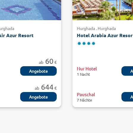
Hurghada
Hurghada . Hurghada
Air Azur Resort
Hotel Arabia Azur Resor
60
ab
€
Nur Hotel
Angebote
A
1 Nacht
644
ab
€
Pauschal
Angebote
A
7 Nächte