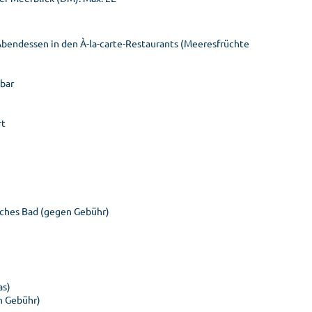
 Abendessen in den À-la-carte-Restaurants (Meeresfrüchte
ybar
rt
sches Bad (gegen Gebühr)
as)
n Gebühr)