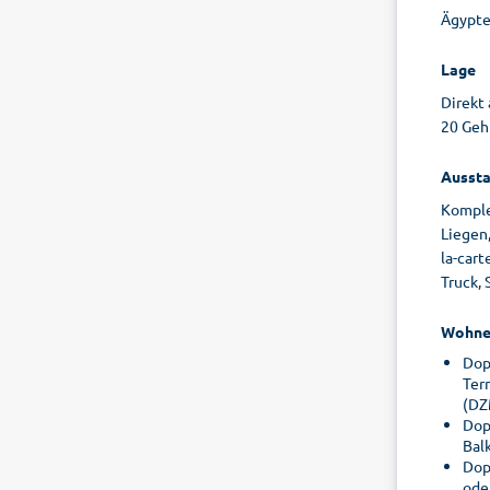
Ägypte
Lage
Direkt
20 Geh
Aussta
Komple
Liegen,
la-cart
Truck, 
Wohne
Dop
Ter
(DZ
Dop
Bal
Dop
ode