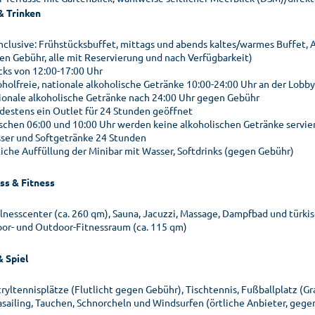
& Trinken
 inclusive: Frühstücksbuffet, mittags und abends kaltes/warmes Buffet,
en Gebühr, alle mit Reservierung und nach Verfügbarkeit)
cks von 12:00-17:00 Uhr
oholfreie, nationale alkoholische Getränke 10:00-24:00 Uhr an der Lobb
ionale alkoholische Getränke nach 24:00 Uhr gegen Gebühr
destens ein Outlet für 24 Stunden geöffnet
schen 06:00 und 10:00 Uhr werden keine alkoholischen Getränke servie
ser und Softgetränke 24 Stunden
liche Auffüllung der Minibar mit Wasser, Softdrinks (gegen Gebühr)
ss & Fitness
lnesscenter (ca. 260 qm), Sauna, Jacuzzi, Massage, Dampfbad und türki
oor- und Outdoor-Fitnessraum (ca. 115 qm)
& Spiel
ryltennisplätze (Flutlicht gegen Gebühr), Tischtennis, Fußballplatz (Gr
asailing, Tauchen, Schnorcheln und Windsurfen (örtliche Anbieter, gege