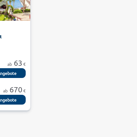
t
63
ab
€
ngebote
670
ab
€
ngebote