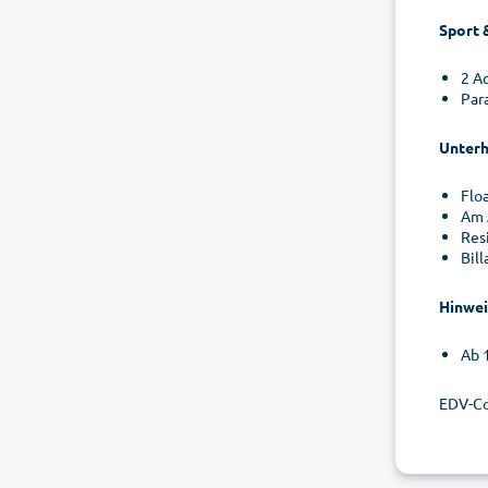
Sport 
2 Ac
Par
Unterh
Floa
Am 
Res
Bill
Hinwei
Ab 
EDV-C