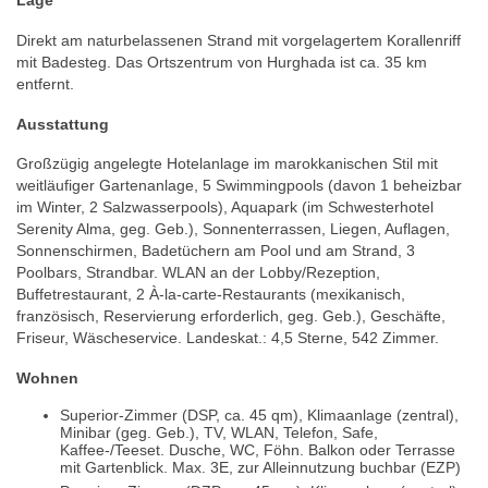
Lage
Direkt am naturbelassenen Strand mit vorgelagertem Korallenriff
mit Badesteg. Das Ortszentrum von Hurghada ist ca. 35 km
entfernt.
Ausstattung
Großzügig angelegte Hotelanlage im marokkanischen Stil mit
weitläufiger Gartenanlage, 5 Swimmingpools (davon 1 beheizbar
im Winter, 2 Salzwasserpools), Aquapark (im Schwesterhotel
Serenity Alma, geg. Geb.), Sonnenterrassen, Liegen, Auflagen,
Sonnenschirmen, Badetüchern am Pool und am Strand, 3
Poolbars, Strandbar. WLAN an der Lobby/Rezeption,
Buffetrestaurant, 2 À-la-carte-Restaurants (mexikanisch,
französisch, Reservierung erforderlich, geg. Geb.), Geschäfte,
Friseur, Wäscheservice. Landeskat.: 4,5 Sterne, 542 Zimmer.
Wohnen
Superior-Zimmer (DSP, ca. 45 qm), Klimaanlage (zentral),
Minibar (geg. Geb.), TV, WLAN, Telefon, Safe,
Kaffee-/Teeset. Dusche, WC, Föhn. Balkon oder Terrasse
mit Gartenblick. Max. 3E, zur Alleinnutzung buchbar (EZP)