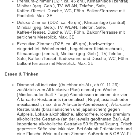
Premium-Zimmer (DZP, ca. 45 qm), Klimaanlage (zentral),
Minibar (geg. Geb.), TV, WLAN, Telefon, Safe,
Kaffee-/Teeset. Dusche, WC, Föhn. Balkon/Terrasse mit
Poolblick. Max. 3E
Deluxe-Zimmer (DDZ, ca. 45 qm), Klimaanlage (zentral),
Minibar (geg. Geb.), TV, WLAN, Telefon, Safe,
Kaffee-/Teeset. Dusche, WC, Föhn. Balkon/Terrasse mit
seitlichem Meerblick. Max. 3E
Executive-Zimmer (DZE, ca. 45 qm), hochwertiger
eingerichtet, Wohnbereich, begehbarer Kleiderschrank,
Klimaanlage (zentral), Minibar (geg. Geb.), TV, Telefon,
Safe, Kaffee-/Teeset. Badewanne und Dusche, WC, Föhn.
Balkon/Terrasse mit Meerblick. Max. 3E
Essen & Trinken
Diamond all inclusive ((buchbar als AI+, ab 01.11.26):
zusätzlich zum All Inclusive Plus) einmal pro Woche
(Mindestaufenthalt 7 Tage) Abendessen in einem der vier
À-la-carte-Restaurants (orientalisch, Royal, asiatisch oder
mexikanisch; max. drei À-la-carte-Abendessen), À-la-carte-
Restaurants (brasilianischen und japanischen) gegen
Aufpreis. Lokale alkoholische, alkoholfreie, lokale premium
alkoholische Getränke (an der jeweils geöffneten Bar). Auf
importierte alkoholische Getränke 50 % Ermäßigung. Frisch
gepresste Säfte sind inklusive. Bei Ankunft Früchtekorb und
eine Flasche Wein auf dem Zimmer. Außerdem 5 GB Wi-Fi.