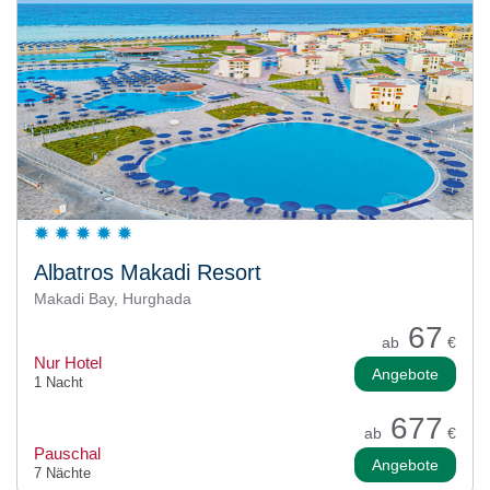
Albatros Makadi Resort
Makadi Bay, Hurghada
67
ab
€
Nur Hotel
Angebote
1 Nacht
677
ab
€
Pauschal
Angebote
7 Nächte