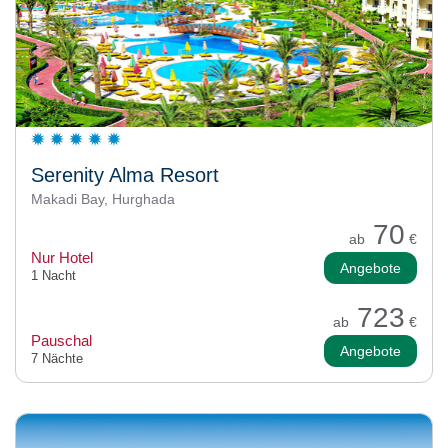
Serenity Alma Resort
Makadi Bay, Hurghada
70
ab
€
Nur Hotel
Angebote
1 Nacht
723
ab
€
Pauschal
Angebote
7 Nächte