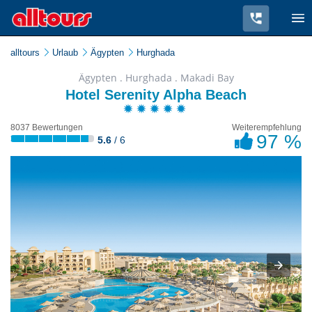
alltours
Urlaub
Ägypten
Hurghada
Ägypten . Hurghada . Makadi Bay
Hotel Serenity Alpha Beach
8037 Bewertungen
Weiterempfehlung
97 %
5.6
/ 6