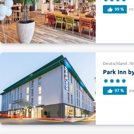
99 %
11
Deutschland . N
Park Inn b
97 %
21