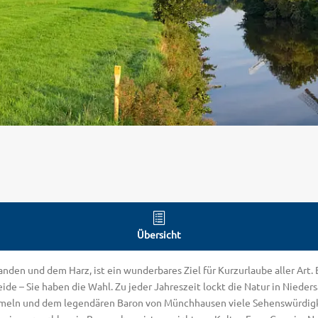
Übersicht
den und dem Harz, ist ein wunderbares Ziel für Kurzurlaube aller Art. 
ide – Sie haben die Wahl. Zu jeder Jahreszeit lockt die Natur in Nieder
Hameln und dem legendären Baron von Münchhausen viele Sehenswürdigk