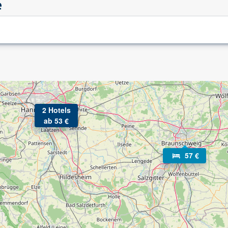
e
2 Hotels
ab 53 €
57 €