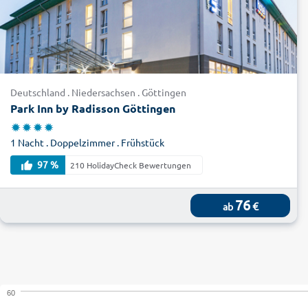
Deutschland . Niedersachsen . Göttingen
Park Inn by Radisson Göttingen
1 Nacht . Doppelzimmer . Frühstück
97 %
210 HolidayCheck Bewertungen
76
€
ab
60