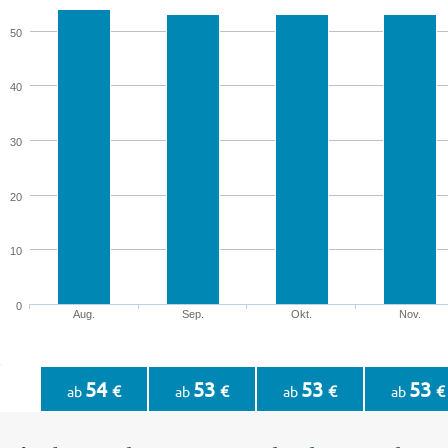
50
40
30
20
10
0
Aug.
Sep.
Okt.
Nov.
54
53
53
53
€
€
€
€
ab
ab
ab
ab