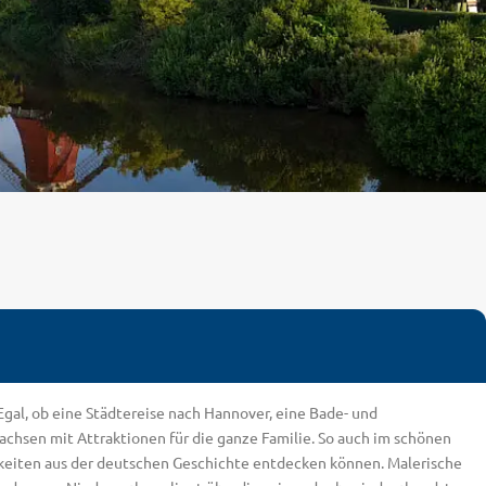
Egal, ob eine Städtereise nach Hannover, eine Bade- und
sachsen mit Attraktionen für die ganze Familie. So auch im schönen
eiten aus der deutschen Geschichte entdecken können. Malerische