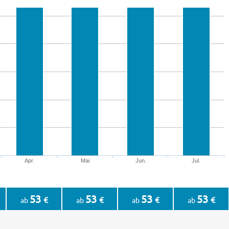
Apr.
Mai
Jun.
Jul.
53
53
53
53
€
€
€
€
ab
ab
ab
ab