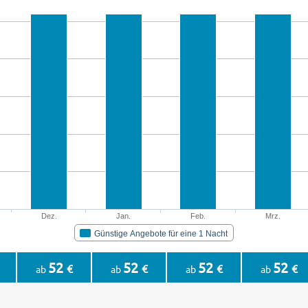
Dez.
Jan.
Feb.
Mrz.
Günstige Angebote für eine 1 Nacht
52
52
52
52
€
€
€
€
ab
ab
ab
ab