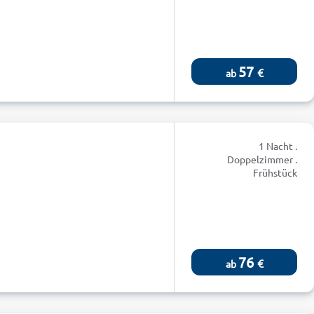
57
€
ab
1 Nacht .
Doppelzimmer .
Frühstück
76
€
ab