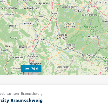
76 €
iedersachsen . Braunschweig
rcity Braunschweig