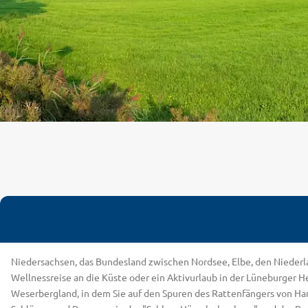
Niedersachsen, das Bundesland zwischen Nordsee, Elbe, den Niederlan
Wellnessreise an die Küste oder ein Aktivurlaub in der Lüneburger He
Weserbergland, in dem Sie auf den Spuren des Rattenfängers von 