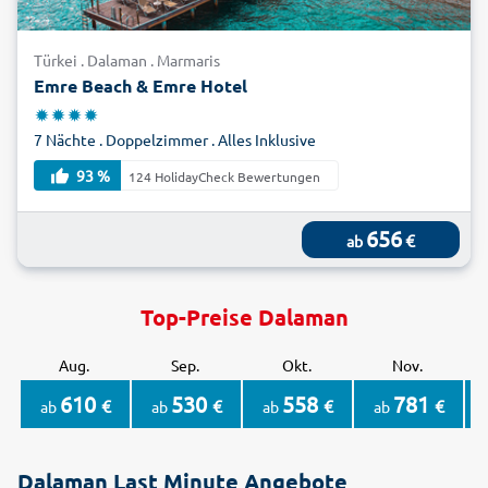
Türkei . Dalaman . Marmaris
Emre Beach & Emre Hotel
7 Nächte . Doppelzimmer . Alles Inklusive
93 %
124 HolidayCheck Bewertungen
656
€
ab
Top-Preise Dalaman
Aug.
Sep.
Okt.
Nov.
610
530
558
781
€
€
€
€
ab
ab
ab
ab
Dalaman Last Minute Angebote