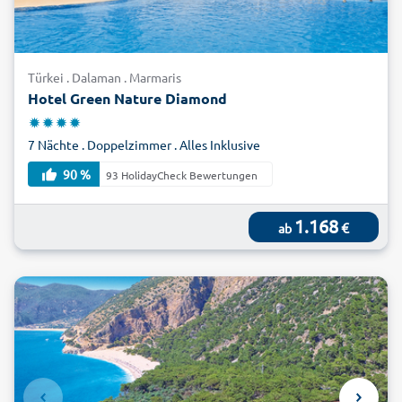
tiefblauen Mittelmeer im Hintergrund. Buchen Sie jetzt
günstig mit alltours Ihre Last Minute Dalaman-Reise und
entdecken Sie diese außergewöhnliche türkische Region!
Türkei . Dalaman . Marmaris
Hotel Green Nature Diamond
7 Nächte . Doppelzimmer . Alles Inklusive
90 %
93 HolidayCheck Bewertungen
1.168
€
ab