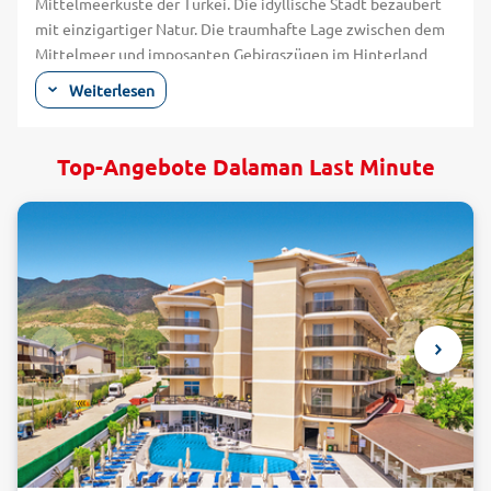
Mittelmeerküste der Türkei. Die idyllische Stadt bezaubert
mit einzigartiger Natur. Die traumhafte Lage zwischen dem
Mittelmeer und imposanten Gebirgszügen im Hinterland
macht Dalaman besonders bei Aktiv-Urlaubern beliebt.
Weiterlesen
Dalaman selbst verfügt über einen malerischen Naturstrand,
an dem Sie, mit etwas Glück, die seltene Unechte
Karettschildkröte beobachten können. Einen traumhaften
Top-Angebote Dalaman Last Minute
Sandstrand finden Sie in Ihrem Lastminute Dalaman-Urlaub
im nahegelegenen Örtchen Sarigerme. Er zählt zu den
schönsten Stränden der Region. Die einzigartigen Buchten
mit faszinierenden Felsformationen rund um Dalaman sind
abwechslungsreich und gut für Taucher geeignet. Der
Dalaman-Fluss lockt Abenteuerlustige mit rasanten Rafting-
Touren. Neben diversen anderen Wassersportarten kommen
auch Wander-Urlauber während einer Last Minute Dalaman-
Reise auf ihre Kosten. Besuchen Sie die Felshöhlen von
Gögdag oder die Burg von Gürleyik. Auch ein entspannter Tag
am Köycegiz See lohnt sich. Eingebettet in ein traumhaftes
Bergpanorama werden Sie sich nach einem Bad in den
natürlichen Thermalquellen wunderbar erholt fühlen.