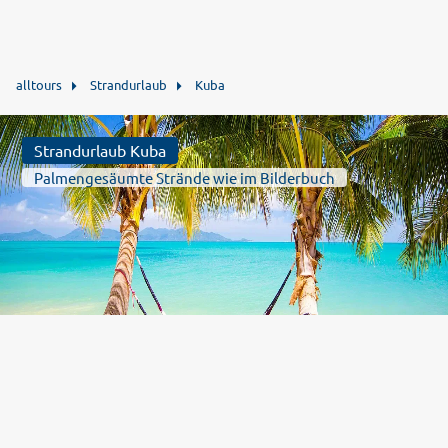
alltours
Strandurlaub
Kuba
Strandurlaub Kuba
Palmengesäumte Strände wie im Bilderbuch