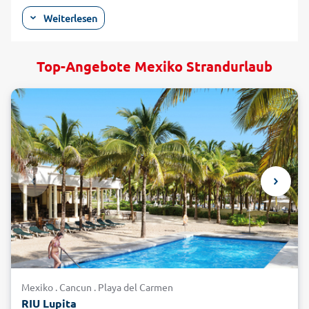
Qual der Wahl. Zu den schönsten Küsten- und
Weiterlesen
Strandregionen gehört zweifelsohne die mexikanische
Karibik. Denn hier, an der Ostküste der Halbinsel Yucatán,
warten wahre Bilderbuchstrände auf Badeurlauber und
Top-Angebote Mexiko Strandurlaub
Erholungsuchende – mit feinem, weißem Sand, türkisblauem
Meer und vielen Palmen. Ganzjährige Temperaturen
zwischen 25 und 33 Grad tragen ihren Teil dazu bei, dass die
mexikanische Karibikküste, die auch Riviera Maya genannt
wird, eine der beliebtesten Regionen für einen Badeurlaub
in dem nordamerikanischen Land ist. Doch nicht nur zum
Baden und Sonnen, auch für Erkundungstouren in der
Unterwasserwelt des karibischen Meeres bietet ein
Strandurlaub an der Riviera Maya beste Voraussetzungen.
Denn das klare Wasser, die vielseitige Unterwasserlandschaft
mit ihren Cenotes und Höhlen sowie die besonders
artenreiche Flora und Fauna des karibischen Meeres machen
das Schnorcheln und Tauchen im Urlaub in Mexiko zur
besonderen Freude. In beliebten Ferienorten wie Cancún
Mexiko . Cancun . Playa del Carmen
können Sie mit alltours ansprechende Hotels für Ihre
RIU Lupita