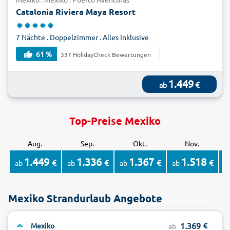
Catalonia Riviera Maya Resort
7 Nächte . Doppelzimmer . Alles Inklusive
61 %
337 HolidayCheck Bewertungen
1.449
€
ab
Top-Preise Mexiko
Aug.
Sep.
Okt.
Nov.
1.449
1.336
1.367
1.518
€
€
€
€
ab
ab
ab
ab
a
Mexiko Strandurlaub Angebote
1.369
Mexiko
ab