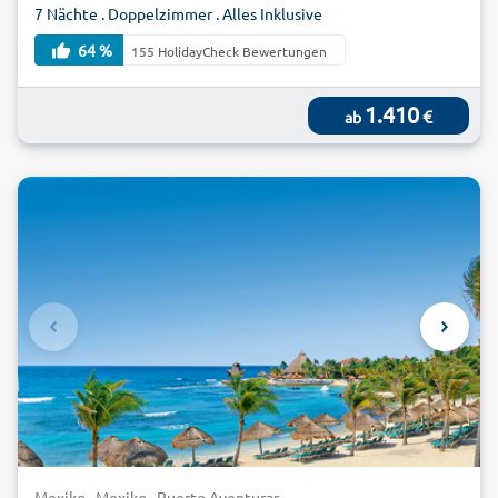
7 Nächte . Doppelzimmer . Alles Inklusive
64 %
155 HolidayCheck Bewertungen
1.410
€
ab
Mexiko . Mexiko . Puerto Aventuras