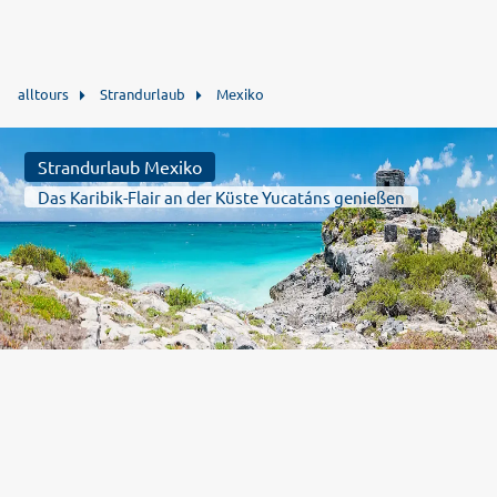
alltours
Strandurlaub
Mexiko
Strandurlaub Mexiko
Das Karibik-Flair an der Küste Yucatáns genießen