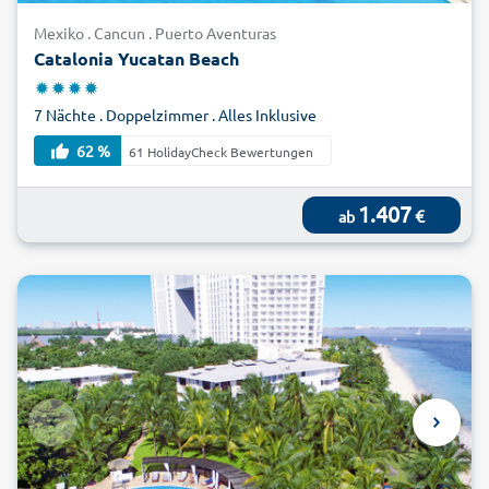
hier heimischen Tieren Ausschau halten. Entdecken Sie jetzt
Mexiko . Cancun . Puerto Aventuras
die günstigen Angebote für Ihren Strandurlaub in Mexiko bei
Catalonia Yucatan Beach
alltours und buchen Sie zum Schnäppchenpreis!
7 Nächte . Doppelzimmer . Alles Inklusive
62 %
61 HolidayCheck Bewertungen
1.407
€
ab