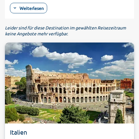
familienfreundlichen, flachen Sandstränden bis hin zu
Weiterlesen
einsamen Felsbuchten ist hier alles zu finden. Südlich von
Ancona bieten sich zum Beispiel die Strände von Mezzavalle
und Marcelli oder San Benedetto del Tronto zum Baden und
Leider sind für diese Destination im gewählten Reisezeitraum
teilweise zum Schnorcheln und Segeln an. Hinzu kommt eine
keine Angebote mehr verfügbar.
herrliche Natur im Hinterland. So sollten Sie während Ihres
Urlaubs in Marken in Genga den "Gola della Rossa e di
Frasassi"-Naturpark mit seinen hoch aufragenden
Kalksteinschluchten besuchen. Hier können Sie Steinadler,
Wanderfalken und weitere Greifvögel bestaunen. Mitten in
diesem Gebiet befindet sich zudem ein echtes Highlight, die
1971 entdeckten Tropfsteinhöhlen von Frasassi. Sie gehören
zu den spektakulärsten und größten Höhlensystemen
Europas. Die Gegend um Jesi ist dagegen von Weinbergen
geprägt. In den lokalen Kellereien können Sie sich in Ihrem
Urlaub in Marken von der hervorragenden Qualität der
Weine überzeugen. Erkunden können Sie die Region zum
Beispiel mit dem Fahrrad, bei einer Wanderung oder zum Teil
auch zu Pferd und mit dem Kanu.
Italien
In die Geburtsstadt des Malers Raffael