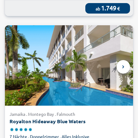
1.749
€
ab
Jamaika . Montego Bay . Falmouth
Royalton Hideaway Blue Waters
7 Nächte . Doppelzimmer . Alles Inklusive