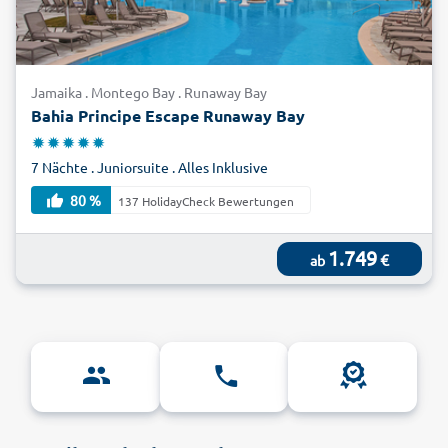
Jamaika . Montego Bay . Runaway Bay
Bahia Principe Escape Runaway Bay
7 Nächte . Juniorsuite . Alles Inklusive
80 %
137 HolidayCheck Bewertungen
1.749
€
ab