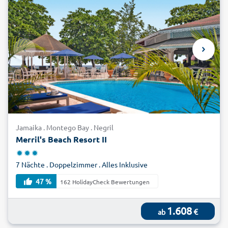
Jamaika . Montego Bay . Negril
Merril's Beach Resort II
7 Nächte . Doppelzimmer . Alles Inklusive
47 %
162 HolidayCheck Bewertungen
1.608
€
ab