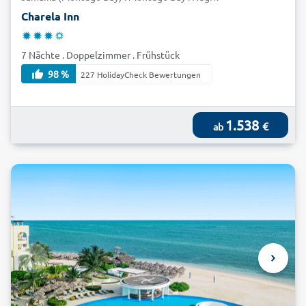
Charela Inn
7 Nächte . Doppelzimmer . Frühstück
98 %
227 HolidayCheck Bewertungen
1.538
€
ab