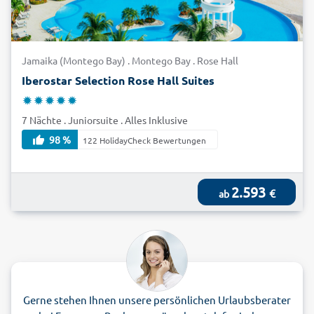
Jamaika (Montego Bay) . Montego Bay . Rose Hall
Iberostar Selection Rose Hall Suites
7 Nächte . Juniorsuite . Alles Inklusive
98 %
122 HolidayCheck Bewertungen
2.593
€
ab
Gerne stehen Ihnen unsere persönlichen Urlaubsberater