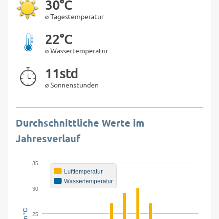
30°C
ø Tagestemperatur
22°C
ø Wassertemperatur
11std
ø Sonnenstunden
Durchschnittliche Werte im
Jahresverlauf
35
Lufttemperatur
Wassertemperatur
30
25