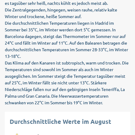
es tagsüber sehr heiß, nachts kühlt es jedoch meist ab.
des 20. Jahrhunderts gesäumt. Buchen Sie jetzt Ihren Urlaub
Die Zentralgegenden, hingegen, weisen rauhe, relativ kalte
in Isla Cristina mit alltours zum absoluten Schnäppchenpreis!
Winter und trockene, heiße Sommer auf.
Die durchschnittlichen Temperaturen liegen in Madrid im
Sommer bei 35°C, im Winter werden dort 5°C gemessen. In
Barcelona dagegen, steigt das Thermometer im Sommer nur auf
24°C und fällt im Winter auf 11°C. Auf den Balearen betragen die
durchschnittlichen Temperaturen im Sommer 28-33°C, im Winter
13-18°C.
Das Klima auf den Kanaren ist subtropisch, warm und trocken. Die
Temperaturen sind sowohl im Sommer als auch im Winter
ausgeglichen. Im Sommer steigt die Temperatur tagsüber meist
auf 25°C, im Winter fällt sie nicht unter 13°C. Stärkere
Niederschläge fallen nur auf den gebirgigen Inseln Teneriffa, La
Palma und Gran Canaria. Die Meerwassertemperaturen
schwanken von 22°C im Sommer bis 19°C im Winter.
Durchschnittliche Werte im August