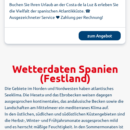
eines einmaligen Ökosystems
Buchen Sie Ihren Urlaub an der Costa de la Luz & erleben Sie
Isla Cristina ist keine Insel, wie dem Namen nach zu
die Vielfalt der spanischen Atlantikküste. ☎
vermuten wäre. Der Ferienort ist jedoch von ausgedehnten
Ausgezeichneter Service ❤ Zahlung per Rechnung!
Sumpfgebieten und Lagunen umgeben, die unter
Naturschutz stehen. Während Ihrer Pauschalreise können Sie
mit dem Fahrrad, zu Fuß oder zu Pferd auf zahlreichen
zum Angebot
Wanderwegen den sehenswerten Naturpark „Marismas de
Isla Cristina” erkunden. Dieses sehr schöne Gezeiten-
Marschland-Ökosystem bietet sehr seltenen und
interessanten Vögeln wie dem Säbelschnäbler und dem
Wetterdaten Spanien
Löffler einen ursprünglichen Lebensraum. Er ist auch die
(Festland)
Heimat von Fischadlern und Flamingos. Die Schönheit dieser
Landschaft mit ihrer spannenden Vogelwelt lernen Sie
Die Gebiete im Norden und Nordwesten haben atlantisches
während Ihres Urlaubs in Isla Cristina bequem bei einer
Seeklima. Die Meseta und das Ebrobecken weisen dagegen
Bootsfahrt auf dem Fluss Carreras kennen. Zurück in Isla
ausgesprochen kontinentales, das andalusische Becken sowie die
Cristina empfiehlt sich ein Bummel durch die
Landschaften am Mittelmeer ein mediterranes Klima auf.
schachbrettartig aufgebaute, palmenreiche Altstadt. Die
In den östlichen, südlichen und südöstlichen Küstengebieten sind
Nähe zu Portugal wird hier immer wieder greifbar. So ist der
die Herbst-, Winter- und Frühjahrsmonate ausgesprochen mild
„Paseo de las Palmeras“, die Fußgängerzone der Stadt, von
und es herrscht mäßige Feuchtigkeit. In den Sommermonaten ist
zahlreichen mit Azulejos verzierten Bänken aus dem Anfang