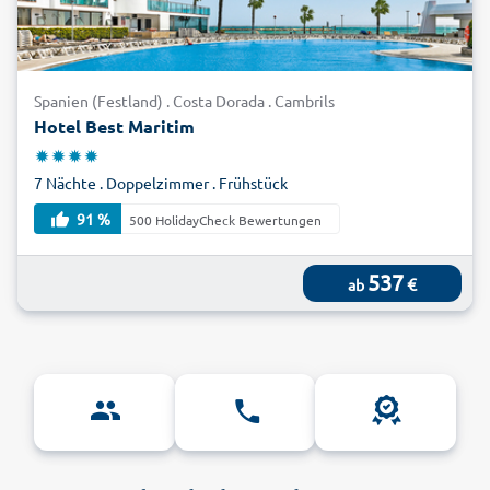
Spanien (Festland) . Costa Dorada . Cambrils
Hotel Best Maritim
7 Nächte . Doppelzimmer . Frühstück
91 %
500 HolidayCheck Bewertungen
537
€
ab