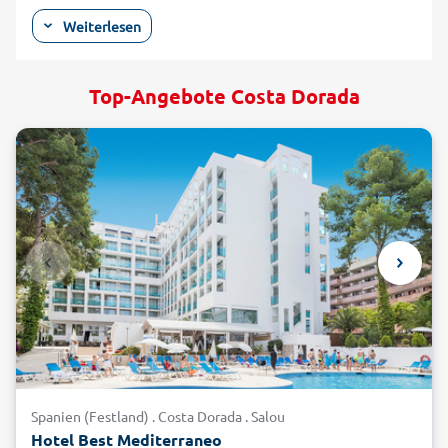
geprägten Küstenabschnitt sind über die Flughäfen von
Weiterlesen
Barcelona und Reus gut per Flugzeug erreichbar und
prädestiniert für einen Badeurlaub mit Freunden, dem
Partner oder der Familie. Die mit Sanitäreinrichtungen
Top-Angebote Costa Dorada
ausgestatteten, flachen Strände eignen sich hervorragend
für Kinder, und das umfangreiche Freizeit- und Sportangebot
ist interessant für Aktive. Vor allem in Salou, aber auch in
Miami Platja, La Pineda, L'Hospitalet de l'Infant oder Calafell
erwartet Sie im Urlaub an der Costa Dorada außerdem ein
kunterbuntes Nachtleben. Auf der Promenade, den Terrassen
der Bars und Restaurants, auf Plätzen und Straßen spielt sich
in den warmen Sommernächten das Leben ab. Machen Sie es
wie die Spanier und gehen auch Sie im Urlaub mit alltours am
Abend aus – wenigstens, um zu erleben, was so alles los ist!
Städte und Landschaft kennenlernen im
Urlaub an der Costa Dorada
Wer im Urlaub an der Costa Dorada außerdem Landschaft
Spanien (Festland) . Costa Dorada . Salou
und Orte kennenlernen möchte, kann zum Beispiel einen
Hotel Best Mediterraneo