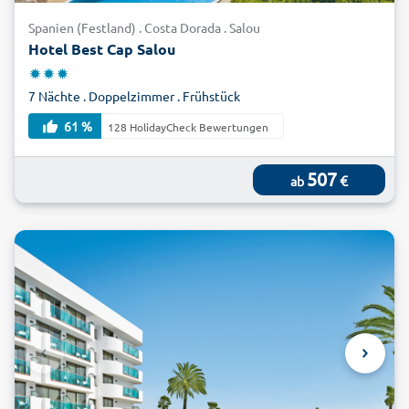
alltours und machen Sie Urlaub an der Costa Dorada: Strand
Spanien (Festland) . Costa Dorada . Salou
und Meer, Natur und Kultur – und natürlich Sonne satt seien
Hotel Best Cap Salou
Ihnen gewiss!
7 Nächte . Doppelzimmer . Frühstück
61 %
128 HolidayCheck Bewertungen
507
€
ab