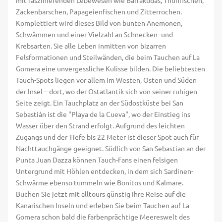
mit faszinierenden Lebewesen wie Barrakudas, Thunfischen,
Zackenbarschen, Papageienfischen und Zitterrochen.
Komplettiert wird dieses Bild von bunten Anemonen,
Schwämmen und einer Vielzahl an Schnecken- und
Krebsarten. Sie alle Leben inmitten von bizarren
Felsformationen und Steilwänden, die beim Tauchen auf La
Gomera eine unvergessliche Kulisse bilden. Die beliebtesten
Tauch-Spots liegen vor allem im Westen, Osten und Süden
der Insel – dort, wo der Ostatlantik sich von seiner ruhigen
Seite zeigt. Ein Tauchplatz an der Südostküste bei San
Sebastián ist die "Playa de la Cueva", wo der Einstieg ins
Wasser über den Strand erfolgt. Aufgrund des leichten
Zugangs und der Tiefe bis 22 Meter ist dieser Spot auch für
Nachttauchgänge geeignet. Südlich von San Sebastian an der
Punta Juan Dazza können Tauch-Fans einen felsigen
Untergrund mit Höhlen entdecken, in dem sich Sardinen-
Schwärme ebenso tummeln wie Bonitos und Kalmare.
Buchen Sie jetzt mit alltours günstig Ihre Reise auf die
Kanarischen Inseln und erleben Sie beim Tauchen auf La
Gomera schon bald die farbenprächtige Meereswelt des