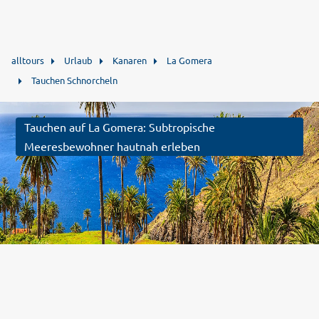
alltours
Urlaub
Kanaren
La Gomera
Tauchen Schnorcheln
Tauchen auf La Gomera: Subtropische
Meeresbewohner hautnah erleben