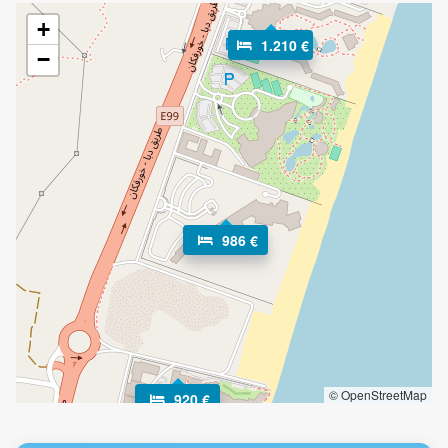
+
1.210 €
−
986 €
© OpenStreetMap
920 €