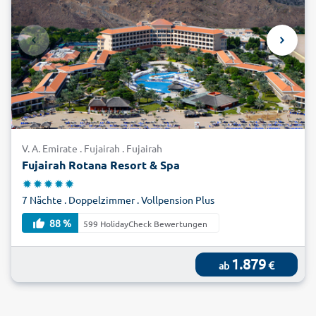
V. A. Emirate . Fujairah . Fujairah
Fujairah Rotana Resort & Spa
7 Nächte . Doppelzimmer . Vollpension Plus
88 %
599 HolidayCheck Bewertungen
1.879
€
ab