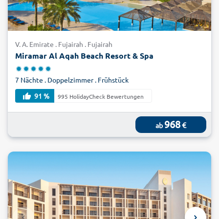
V. A. Emirate . Fujairah . Fujairah
Miramar Al Aqah Beach Resort & Spa
7 Nächte . Doppelzimmer . Frühstück
91 %
995 HolidayCheck Bewertungen
968
€
ab