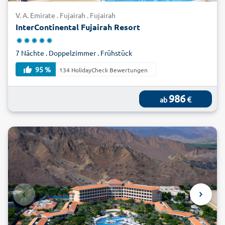
das Tauchen inmitten versunkener Schiffswracks. Die Vielfalt
V. A. Emirate . Fujairah . Fujairah
der Arabischen Emirate wird Sie begeistern! Buchen Sie jetzt
InterContinental Fujairah Resort
Ihren Urlaub in Fujairah zum kleinen Preis mit alltours: alles.
aber günstig!
7 Nächte . Doppelzimmer . Frühstück
95 %
134 HolidayCheck Bewertungen
986
€
ab