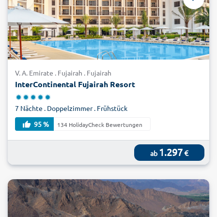
V. A. Emirate . Fujairah . Fujairah
InterContinental Fujairah Resort
7 Nächte . Doppelzimmer . Frühstück
95 %
134 HolidayCheck Bewertungen
1.297
€
ab