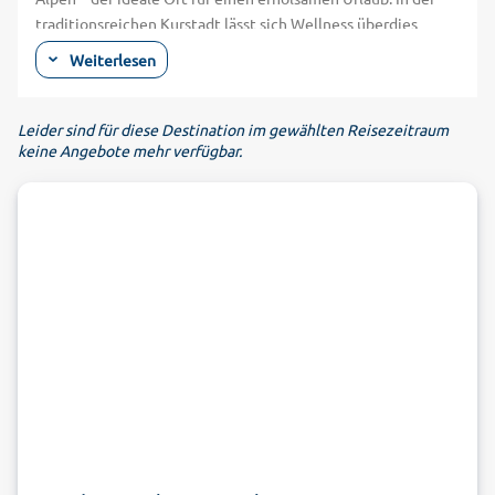
traditionsreichen Kurstadt lässt sich Wellness überdies
perfekt mit Wanderungen und körperlicher Bewegung an der
Weiterlesen
frischen Luft verbinden. Berühmt ist Bad Reichenhall aber
vor allem für sein Salz, das hier schon seit Jahrhunderten
gefördert wird. Von der historischen Bedeutung zeugt noch
Leider sind für diese Destination im gewählten Reisezeitraum
keine Angebote mehr verfügbar.
heute die Alte Saline aus dem 19. Jahrhundert, ein
Industriedenkmal, das Sie sich im Wellnessurlaub in Bad
Reichenhall nicht entgehen lassen sollten. Im
dazugehörigen Salzmuseum können Geschichts- und
Naturinteressierte viel Spannendes über die Salzgeschichte
der Stadt lernen. Die Solequellen sind überdies wesentlicher
Bestandteil der Angebote für einen Wellnessurlaub in Bad
Reichenhall. Die Sole-Kneippanlage im Königlichen
Kurgarten ist eine Wohltat bei Gelenk- oder
Muskelbeschwerden. Tief durchatmen können Sie am
Gradierwerk im Kurgarten, wo über 200.000
Schwarzdornreisigbündel salzhaltige Luft verbreiten.
Schauen Sie sich jetzt bei alltours nach günstigen
Angeboten für einen Wellnessurlaub in Bad Reichenhall um