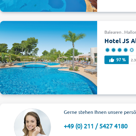
Balearen . Mallo
Hotel JS A
97 %
2.
Gerne stehen Ihnen unsere persö
+49 (0) 211 / 5427 4180