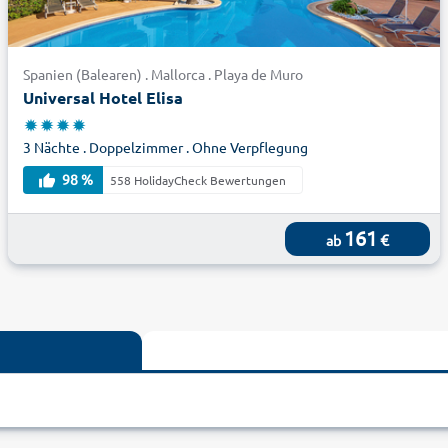
Spanien (Balearen) . Mallorca . Playa de Muro
Universal Hotel Elisa
3 Nächte . Doppelzimmer . Ohne Verpflegung
98 %
558 HolidayCheck Bewertungen
161
€
ab