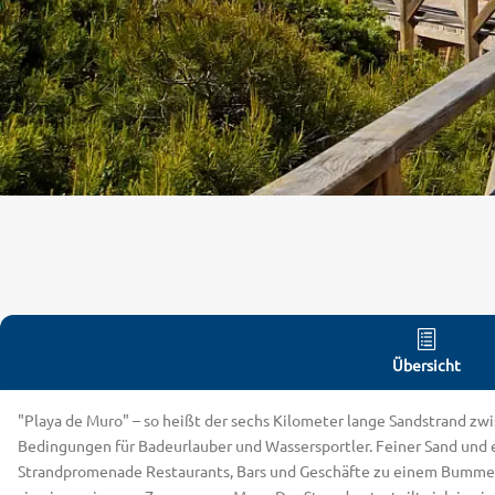
Übersicht
"Playa de Muro" – so heißt der sechs Kilometer lange Sandstrand zwi
Bedingungen für Badeurlauber und Wassersportler. Feiner Sand und ei
Strandpromenade Restaurants, Bars und Geschäfte zu einem Bummel o