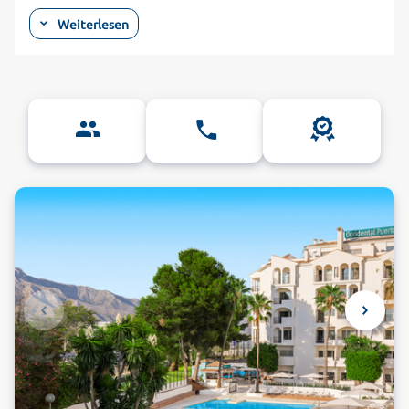
blaue Meer. Inmitten dieser paradiesischen Landschaft
Weiterlesen
nächtigen Sie in überaus komfortablen Hotels. Die Hotels in
Marbella befinden sich direkt in der Altstadt, die mit ihrem
weißen Häusermeer mediterranen Charme versprüht. Die
Strandpromenaden werden von hohen Palmen gesäumt und
die weißen Sandstrände laden zum Sonnenbad ein. In
exklusiven 5-Sterne-Hotels, die direkt am Strand liegen, wird
Ihnen jeder Wunsch von den Augen abgelesen. Immergrüne
Gartenanlagen mit Palmen, Feigenbäumen und anderen
exotischen Pflanzen umgeben das elegante Hotelgebäude
und die weitläufigen Poolanlagen. Die Zimmer und Suiten
sind natürlich klimatisiert und mit allen Annehmlichkeiten
ausgestattet. In Ihrem Hotel Marbella erwartet Sie auch im
Spa- und Wellnessbereich viel Luxus und exzellenter Service.
Lassen Sie im Jacuzzi und bei wohltuenden Hydromassagen
und Gesichtsmasken den Alltag hinter sich oder entspannen
Sie in der Sauna. Anschließend speisen Sie in den tropischen
Gartenanlagen Ihres Hotelrestaurants oder genießen einen
frisch gemixten Cocktail an der Poolbar.