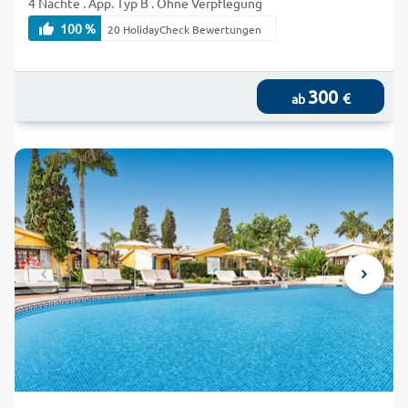
4 Nächte . App. Typ B . Ohne Verpflegung
100 %
20 HolidayCheck Bewertungen
300
€
ab