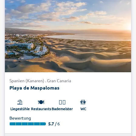
Spanien (Kanaren) . Gran Canaria
Playa de Maspalomas
⛱️
🍽️
🏊‍♂️
🚻
Liegestühle
Restaurants
Bademeister
WC
Bewertung
5.7
/ 6