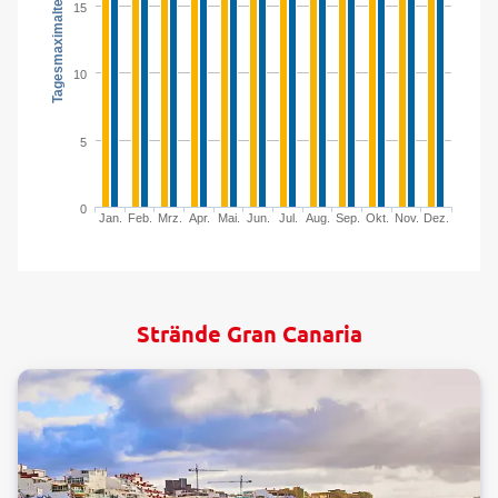
Tagesmaximaltemperatur in °C
15
10
5
0
Jan.
Feb.
Mrz.
Apr.
Mai.
Jun.
Jul.
Aug.
Sep.
Okt.
Nov.
Dez.
Strände Gran Canaria