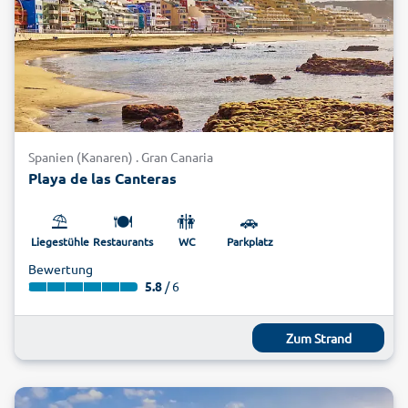
Spanien (Kanaren) . Gran Canaria
Playa de las Canteras
⛱️
🍽️
🚻
🚗
Liegestühle
Restaurants
WC
Parkplatz
Bewertung
5.8
/ 6
Zum Strand