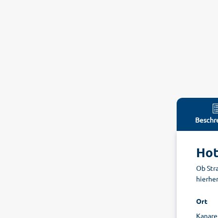
Beschr
Hot
Ob Stra
hierhe
Ort
Kanare