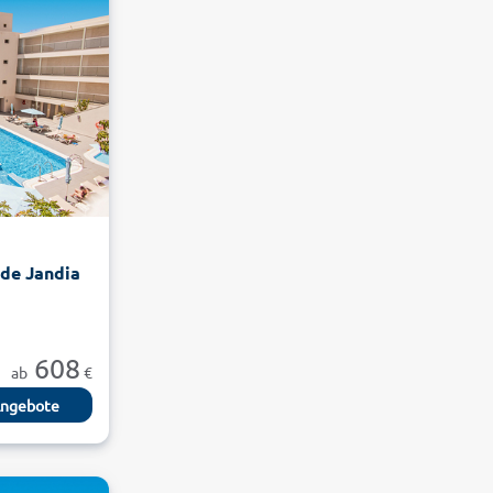
de Jandia
608
ab
€
ngebote