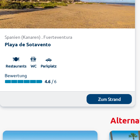
Spanien (Kanaren) . Fuerteventura
Playa de Sotavento
🍽️
🚻
🚗
Restaurants
WC
Parkplatz
Bewertung
4.6
/ 6
Zum Strand
Alterna