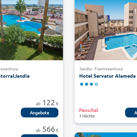
rteventura
Jandia . Fuerteventura
torralJandia
Hotel Servatur Alameda 
122
ab
€
Pauschal
Angebote
A
7 Nächte
566
ab
€