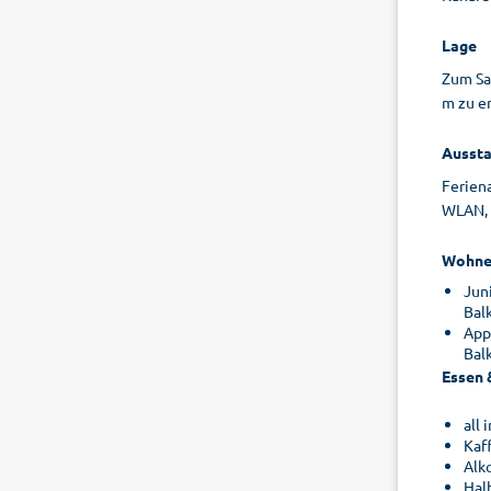
Lage
Zum Sa
m zu e
Aussta
Ferien
WLAN, R
Wohne
Juni
Bal
App
Bal
Essen 
all 
Kaf
Alk
Hal