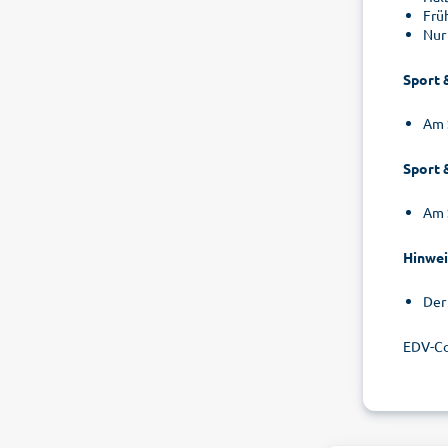
Frü
Nur
Sport 
Am 
Sport 
Am 
Hinwei
Der
EDV-Co