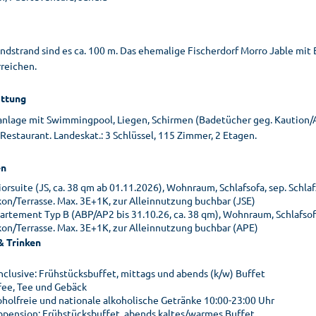
ndstrand sind es ca. 100 m. Das ehemalige Fischerdorf Morro Jable mit 
rreichen.
ttung
anlage mit Swimmingpool, Liegen, Schirmen (Badetücher geg. Kaution/Au
estaurant. Landeskat.: 3 Schlüssel, 115 Zimmer, 2 Etagen.
n
orsuite (JS, ca. 38 qm ab 01.11.2026), Wohnraum, Schlafsofa, sep. Schlaf
kon/Terrasse. Max. 3E+1K, zur Alleinnutzung buchbar (JSE)
artement Typ B (ABP/AP2 bis 31.10.26, ca. 38 qm), Wohnraum, Schlafsofa
kon/Terrasse. Max. 3E+1K, zur Alleinnutzung buchbar (APE)
& Trinken
inclusive: Frühstücksbuffet, mittags und abends (k/w) Buffet
fee, Tee und Gebäck
oholfreie und nationale alkoholische Getränke 10:00-23:00 Uhr
bpension: Frühstücksbuffet, abends kaltes/warmes Buffet