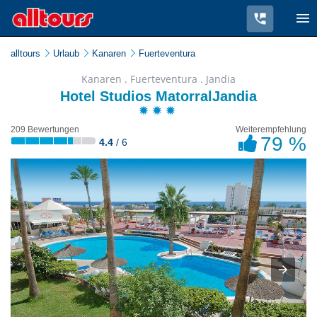
alltours
Urlaub
Kanaren
Fuerteventura
Kanaren . Fuerteventura . Jandia
Hotel Studios MatorralJandia
209 Bewertungen
Weiterempfehlung
79 %
4.4
/ 6