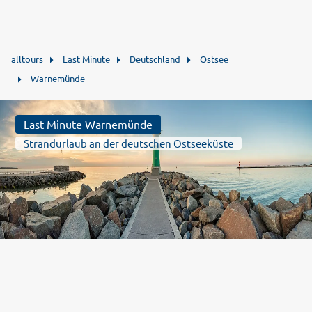
alltours
Last Minute
Deutschland
Ostsee
Warnemünde
Last Minute Warnemünde
Strandurlaub an der deutschen Ostseeküste