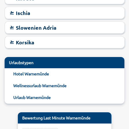
Ostseewind um die Nase wehen und genie&szlig;en Sie das
Ischia
maritime Flair des Nordens: Reisen Sie last minute nach
Warnem&uuml;nde &ndash; g&uuml;nstige Angebote gibt es
bei alltours!</p>
Slowenien Adria
Korsika
Urlaubstypen
Hotel Warnemünde
Wellnessurlaub Warnemünde
Urlaub Warnemünde
Bewertung
Last Minute Warnemünde