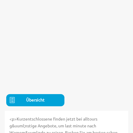
Übersicht
<p>Kurzentschlossene finden jetzt bei alltours
g&uuml;nstige Angebote, um last minute nach
Warnem&uuml;nde zu reisen. Packen Sie am besten schon