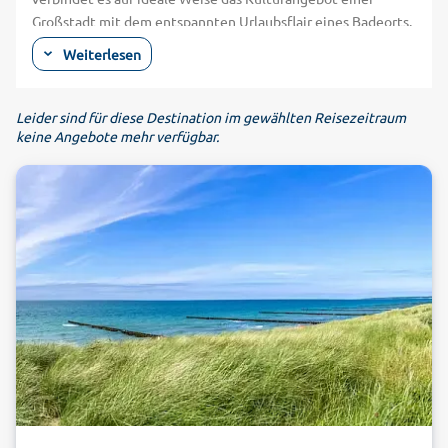
Großstadt mit dem entspannten Urlaubsflair eines Badeorts.
Ein wunderschöner Sandstrand, die dazugehörige
Weiterlesen
Strandpromenade und die großen und kleinen Boote am
Alten Strom sorgen für ein maritimes Ambiente, das aus
Warnemünde für den Wellnessurlaub genau die richtige
Leider sind für diese Destination im gewählten Reisezeitraum
keine Angebote mehr verfügbar.
Adresse macht. Direkt vor der Stadt beginnt der Sandstrand,
der sich über etliche Kilometer in beiden Richtungen der
Warnow-Mündung erstreckt. Im Sommer wunderbar für
Badeurlauber, lädt er an kühleren Tagen zu ausgedehnten
Spaziergängen oder zum Nordic Walking ein. Buchen Sie
jetzt mit alltours ein Schnäppchen für einen Wellnessurlaub
in Warnemünde und mieten Sie sich an einem sonnigen Tag
einen Strandkorb: Wenn Sie die Füße hochlegen und auf das
Wasser schauen, kommt so garantiert echtes Ostsee-Feeling
auf! An der Flussmündung und damit zugleich an der
Hafeneinfahrt nach Rostock steht der Leuchtturm von
Warnemünde. Steigen Sie in den Ferien ruhig einmal hinauf
und lassen Sie sich den Blick über Stadt, Wasser und
vorüberziehende Schiffe nicht entgehen!