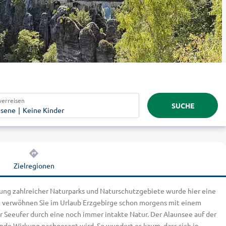
verreisen
SUCHE
hsene
Keine Kinder
Zielregionen
ffung zahlreicher Naturparks und Naturschutzgebiete wurde hier eine
ee verwöhnen Sie im Urlaub Erzgebirge schon morgens mit einem
r Seeufer durch eine noch immer intakte Natur. Der Alaunsee auf der
nde Wirkung nachgesagt wird. So wundert es kaum, dass sich in