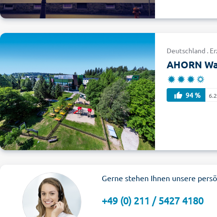
Deutschland . Er
AHORN Wal
94 %
6.
Gerne stehen Ihnen unsere persö
+49 (0) 211 / 5427 4180