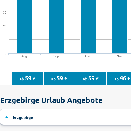
30
20
10
0
Aug.
Sep.
Okt.
Nov.
59
59
59
46
€
€
€
€
ab
ab
ab
ab
Erzgebirge Urlaub Angebote
Erzgebirge