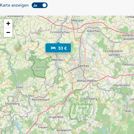
Karte anzeigen
Ja
+
−
53 €