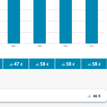
Apr.
Mai
Jun.
Jul.
47
58
58
58
€
€
€
€
ab
ab
ab
ab
46
ab