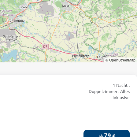
© OpenStreetMap
1 Nacht .
Doppelzimmer . Alles
Inklusive
79
€
ab