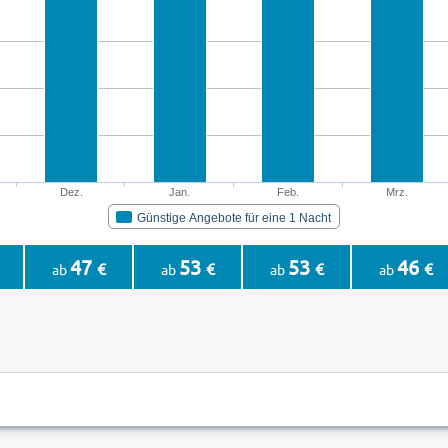
Dez.
Jan.
Feb.
Mrz.
Günstige Angebote für eine 1 Nacht
47
53
53
46
€
€
€
€
ab
ab
ab
ab