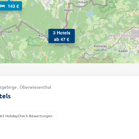
143 €
3 Hotels
ab 47 €
rzgebirge . Oberwiesenthal
tels
565 HolidayCheck Bewertungen