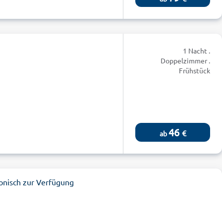
1 Nacht .
Doppelzimmer .
Frühstück
46
€
ab
onisch zur Verfügung