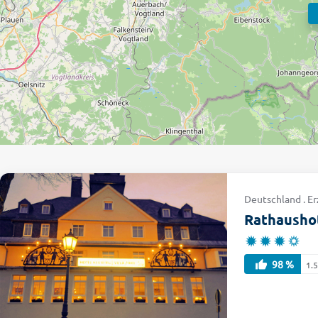
Deutschland . E
Rathausho
98 %
1.