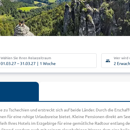
Wählen Sie Ihren Reisezeitraum
Wer wird 
01.03.27
–
31.03.27
1 Woche
2 Erwac
e zu Tschechien und erstreckt sich auf beide Länder. Durch die Erscha
n für eine ruhige Urlaubsreise bietet. Kleine Pensionen direkt am S
leih Ihres Hotels im Erzgebirge für eine gemütliche Radtour entlang de
m Strand, sondern auch mit seinem alaunhaltigen Wasser, dem eine heile