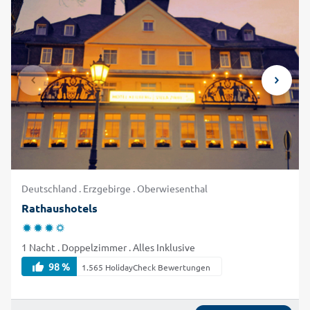
Sie sich entscheiden, Ihr Urlaub in Oberwiesenthal wird
sicher zum Erlebnis! Buchen Sie Ihre Reise ins Erzgebirge
jetzt hier mit alltours besonders günstig und unkompliziert!
Deutschland . Erzgebirge . Oberwiesenthal
Rathaushotels
1 Nacht . Doppelzimmer . Alles Inklusive
98 %
1.565 HolidayCheck Bewertungen