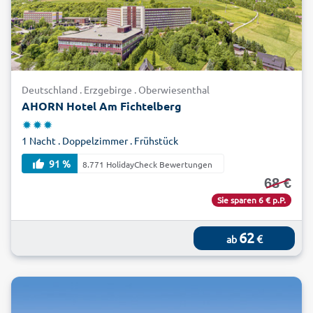
Deutschland . Erzgebirge . Oberwiesenthal
AHORN Hotel Am Fichtelberg
1 Nacht . Doppelzimmer . Frühstück
91 %
8.771 HolidayCheck Bewertungen
68 €
Sie sparen 6 € p.P.
62
€
ab