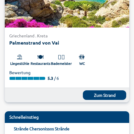
Griechenland . Kreta
Palmenstrand von Vai
⛱️
🍽️
🏊‍♂️
🚻
Liegestühle
Restaurants
Bademeister
WC
Bewertung
5.3
/ 6
Zum Strand
Schnelleinstieg
Strände Chersonissos Strände