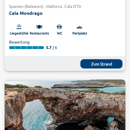
Spanien (Balearen) . Mallorca . Cala D'Or
Cala Mondrago
⛱️
🍽️
🚻
🚗
Liegestühle
Restaurants
WC
Parkplatz
Bewertung
5.7
/ 6
Zum Strand