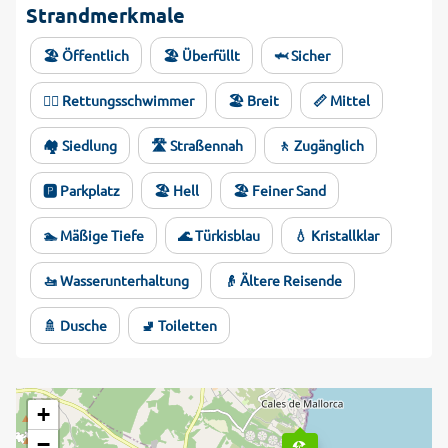
Strandmerkmale
🏖️ Öffentlich
🏖️ Überfüllt
🦈 Sicher
🏊‍♂️ Rettungsschwimmer
🏖️ Breit
📏 Mittel
🏘️ Siedlung
🛣️ Straßennah
🚶 Zugänglich
🅿️ Parkplatz
🏖️ Hell
🏖️ Feiner Sand
🏊 Mäßige Tiefe
🌊 Türkisblau
💧 Kristallklar
🚤 Wasserunterhaltung
👴 Ältere Reisende
🚿 Dusche
🚽 Toiletten
+
−