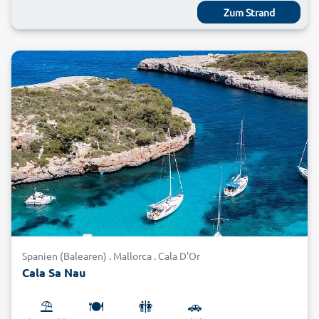
Zum Strand
Spanien (Balearen) . Mallorca . Cala D'Or
Cala Sa Nau
⛱️
🍽️
🚻
🚗