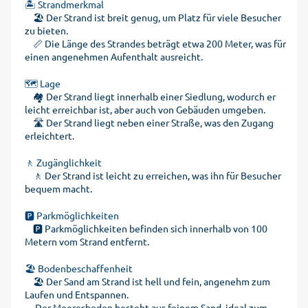
🏝️ Strandmerkmal
🏖️ Der Strand ist breit genug, um Platz für viele Besucher
zu bieten.
📏 Die Länge des Strandes beträgt etwa 200 Meter, was für
einen angenehmen Aufenthalt ausreicht.
🗺️ Lage
🏘️ Der Strand liegt innerhalb einer Siedlung, wodurch er
leicht erreichbar ist, aber auch von Gebäuden umgeben.
🛣️ Der Strand liegt neben einer Straße, was den Zugang
erleichtert.
🚶 Zugänglichkeit
🚶 Der Strand ist leicht zu erreichen, was ihn für Besucher
bequem macht.
🅿️ Parkmöglichkeiten
🅿️ Parkmöglichkeiten befinden sich innerhalb von 100
Metern vom Strand entfernt.
🏖️ Bodenbeschaffenheit
🏖️ Der Sand am Strand ist hell und fein, angenehm zum
Laufen und Entspannen.
Der Meeresboden besteht aus feinem Sand, ideal zum