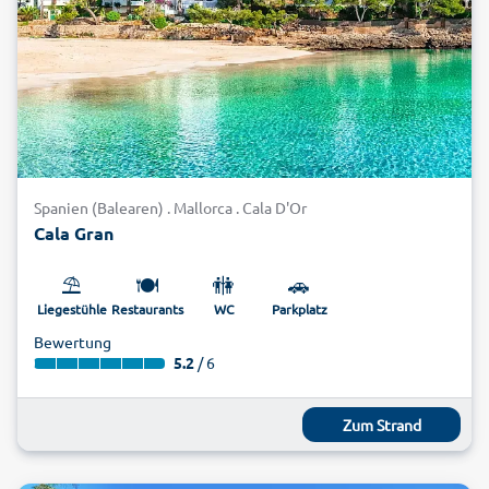
Spanien (Balearen) . Mallorca . Cala D'Or
Cala Gran
⛱️
🍽️
🚻
🚗
Liegestühle
Restaurants
WC
Parkplatz
Bewertung
5.2
/ 6
Zum Strand