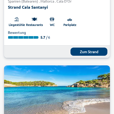
Spanien (Balearen) . Mallorca . Cala D'Or
Strand Cala Santanyi
⛱️
🍽️
🚻
🚗
Liegestühle
Restaurants
WC
Parkplatz
Bewertung
5.7
/ 6
Zum Strand