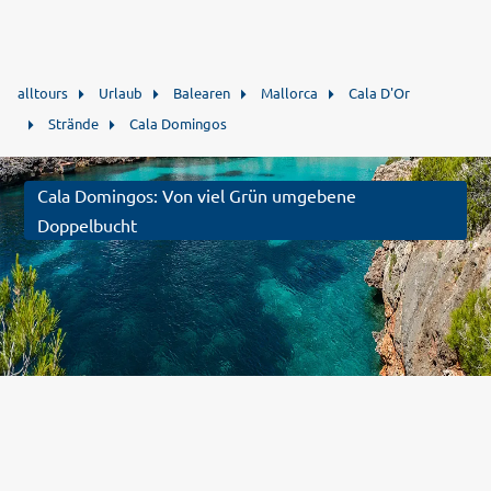
alltours
Urlaub
Balearen
Mallorca
Cala D'Or
Strände
Cala Domingos
Cala Domingos: Von viel Grün umgebene
Doppelbucht