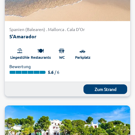
Spanien (Balearen) . Mallorca . Cala D'Or
S'Amarador
⛱️
🍽️
🚻
🚗
Liegestühle
Restaurants
WC
Parkplatz
Bewertung
5.6
/ 6
Zum Strand