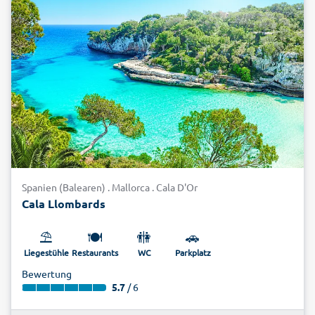
Spanien (Balearen) . Mallorca . Cala D'Or
Cala Llombards
⛱️
🍽️
🚻
🚗
Liegestühle
Restaurants
WC
Parkplatz
Bewertung
5.7
/ 6