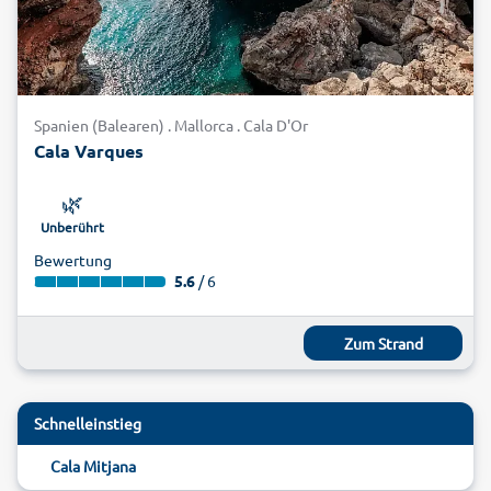
Spanien (Balearen) . Mallorca . Cala D'Or
Cala Varques
🌿
Unberührt
Bewertung
5.6
/ 6
Zum Strand
Schnelleinstieg
Cala Mitjana