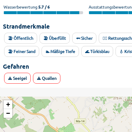
Wasserbewertung
5.7 / 6
Ausstattungsbewertun
Strandmerkmale
🏖️ Öffentlich
🏖️ Überfüllt
🦈 Sicher
🏊‍♂️ Rettungss
🏖️ Feiner Sand
🏊 Mäßige Tiefe
🌊 Türkisblau
💧 Kris
Gefahren
⚠️ Seeigel
⚠️ Quallen
+
−