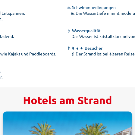
🏊 Schwimmbedingungen
d Entspannen.
🏊 Die Wassertiefe nimmt moderat
n.
💧 Wasserqualität
ladend.
Das Wasser ist kristallklar und v
👨‍👩‍👧‍👦 Besucher
wie Kajaks und Paddleboards.
👴 Der Strand ist bei älteren Reise
.
r.
Hotels am Strand