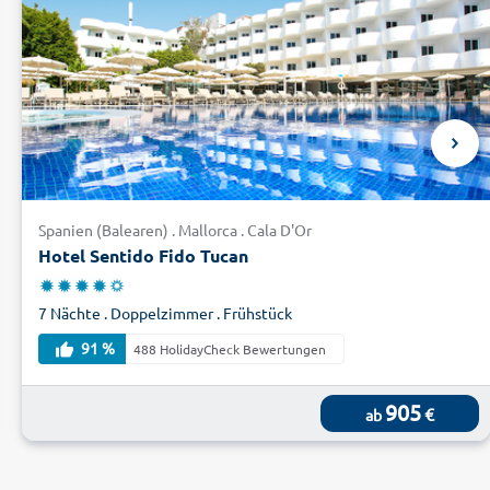
Spanien (Balearen) . Mallorca . Cala D'Or
Hotel Sentido Fido Tucan
7 Nächte . Doppelzimmer . Frühstück
91 %
488 HolidayCheck Bewertungen
905
€
ab