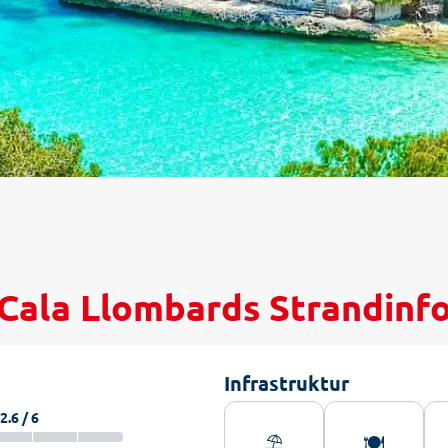
Cala Llombards Strandinf
Infrastruktur
2.6 / 6
⛱️
🍽️