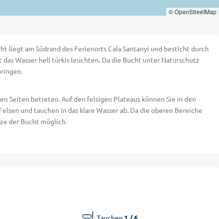
© OpenStreetMap
ht liegt am Südrand des Ferienorts Cala Santanyi und besticht durch
t das Wasser hell türkis leuchten. Da die Bucht unter Naturschutz
bringen.
n Seiten betreten. Auf den felsigen Plateaus können Sie in den
elsen und tauchen in das klare Wasser ab. Da die oberen Bereiche
tze der Bucht möglich.
🤿
Tauchen
1 / 6