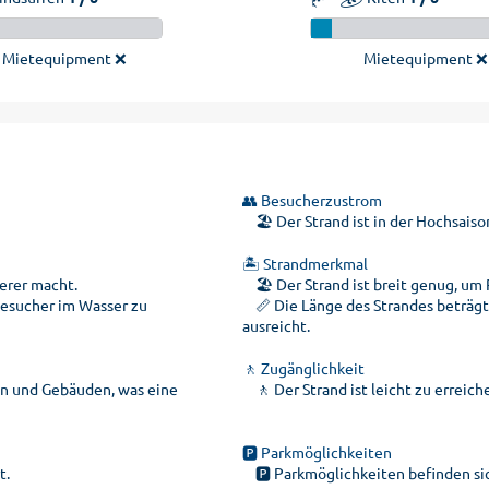
Mietequipment ❌
Mietequipment ❌
👥 Besucherzustrom
🏖️ Der Strand ist in der Hochsaiso
🏝️ Strandmerkmal
erer macht.
🏖️ Der Strand ist breit genug, um P
Besucher im Wasser zu
📏 Die Länge des Strandes beträgt
ausreicht.
🚶 Zugänglichkeit
en und Gebäuden, was eine
🚶 Der Strand ist leicht zu erreic
🅿️ Parkmöglichkeiten
t.
🅿️ Parkmöglichkeiten befinden sic