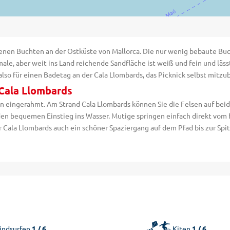
ittenen Buchten an der Ostküste von Mallorca. Die nur wenig bebaute Buc
male, aber weit ins Land reichende Sandfläche ist weiß und fein und läss
also für einen Badetag an der Cala Llombards, das Picknick selbst mitzu
 Cala Llombards
n eingerahmt. Am Strand Cala Llombards können Sie die Felsen auf beide
den bequemen Einstieg ins Wasser. Mutige springen einfach direkt vom F
er Cala Llombards auch ein schöner Spaziergang auf dem Pfad bis zur Spi
🪁🏄
ndsurfen
1 / 6
Kiten
1 / 6