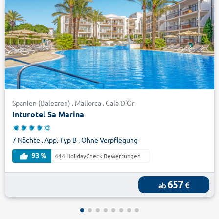
Spanien (Balearen) . Mallorca . Cala D'Or
Inturotel Sa Marina
7 Nächte . App. Typ B . Ohne Verpflegung
93 %
444 HolidayCheck Bewertungen
657
€
ab