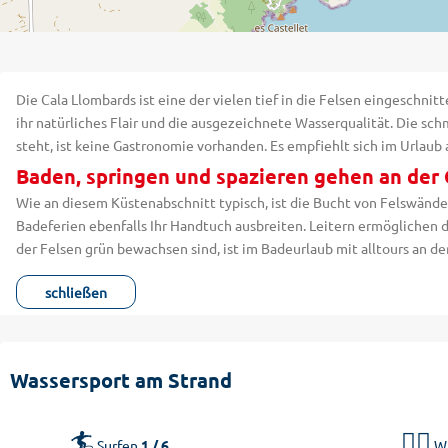
Die Cala Llombards ist eine der vielen tief in die Felsen eingeschn
ihr natürliches Flair und die ausgezeichnete Wasserqualität. Die sch
steht, ist keine Gastronomie vorhanden. Es empfiehlt sich im Urlaub 
Baden, springen und spazieren gehen an der
Wie an diesem Küstenabschnitt typisch, ist die Bucht von Felswände
Badeferien ebenfalls Ihr Handtuch ausbreiten. Leitern ermöglichen 
der Felsen grün bewachsen sind, ist im Badeurlaub mit alltours an d
schließen
Wassersport am Strand
🏄
🏄‍♂️
Surfen
1 / 6
Wi