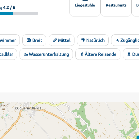
Liegestühle
Restaurants
B
g
4.2 / 6
chwimmer
🏖️ Breit
📏 Mittel
🌴 Natürlich
🚶 Zugängli
tallklar
🚤 Wasserunterhaltung
👴 Ältere Reisende
🚿 Du