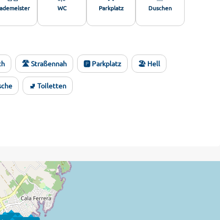
ademeister
WC
Parkplatz
Duschen
ch
🛣️ Straßennah
🅿️ Parkplatz
🏖️ Hell
sche
🚽 Toiletten