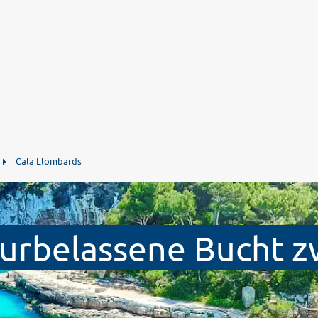
Cala Llombards
turbelassene Bucht z