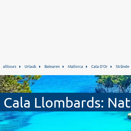
alltours
Urlaub
Balearen
Mallorca
Cala D'Or
Strände
Cala Llombards: Na