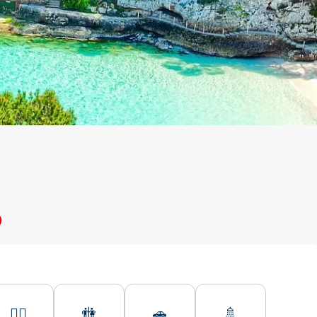
o
🏊‍♂️
🚻
🚗
🚿