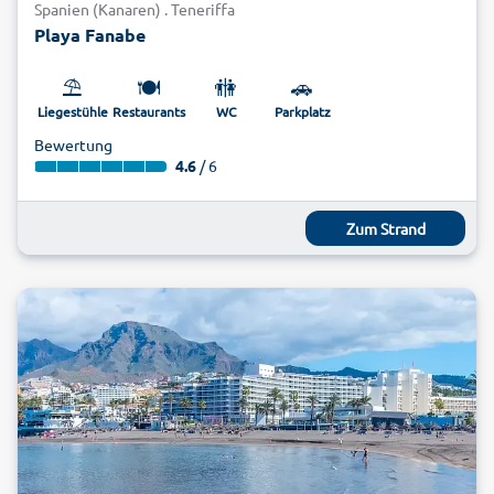
Spanien (Kanaren) . Teneriffa
Playa Fanabe
⛱️
🍽️
🚻
🚗
Liegestühle
Restaurants
WC
Parkplatz
Bewertung
4.6
/ 6
Zum Strand