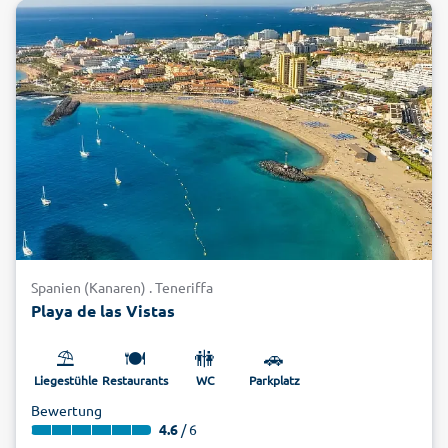
Spanien (Kanaren) . Teneriffa
Playa de las Vistas
⛱️
🍽️
🚻
🚗
Liegestühle
Restaurants
WC
Parkplatz
Bewertung
4.6
/ 6