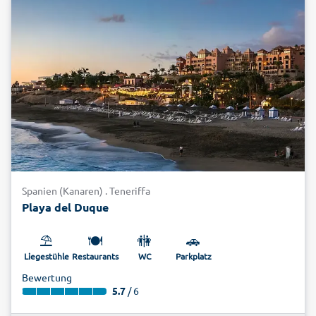
Spanien (Kanaren) . Teneriffa
Playa del Duque
⛱️
🍽️
🚻
🚗
Liegestühle
Restaurants
WC
Parkplatz
Bewertung
5.7
/ 6