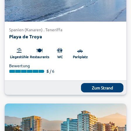
Spanien (Kanaren) . Teneriffa
Playa de Troya
⛱️
🍽️
🚻
🚗
Liegestühle
Restaurants
WC
Parkplatz
Bewertung
5
/ 6
Zum Strand