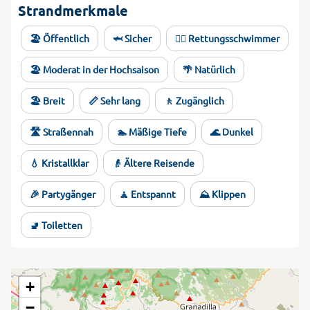
Strandmerkmale
🏖️ Öffentlich
🦈 Sicher
🏊‍♂️ Rettungsschwimmer
🏖️ Moderat in der Hochsaison
🌴 Natürlich
🏖️ Breit
📏 Sehr lang
🚶 Zugänglich
🛣️ Straßennah
🏊 Mäßige Tiefe
🌊 Dunkel
💧 Kristallklar
👴 Ältere Reisende
🎉 Partygänger
🧘 Entspannt
⛰️ Klippen
🚽 Toiletten
+
−