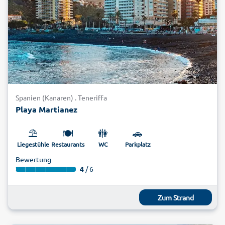
Spanien (Kanaren) . Teneriffa
Playa Martianez
⛱️
🍽️
🚻
🚗
Liegestühle
Restaurants
WC
Parkplatz
Bewertung
4
/ 6
Zum Strand