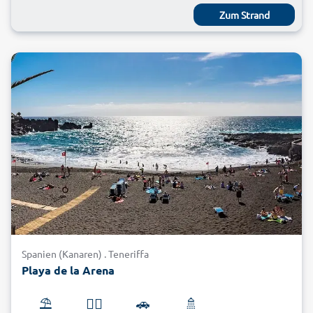
Zum Strand
Spanien (Kanaren) . Teneriffa
Playa de la Arena
⛱️
🏊‍♂️
🚗
🚿