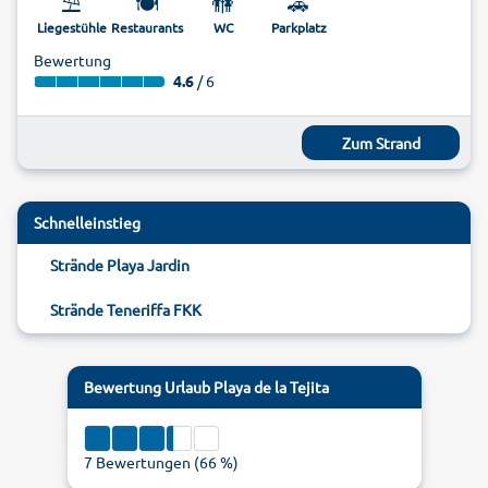
⛱️
🍽️
🚻
🚗
Liegestühle
Restaurants
WC
Parkplatz
Bewertung
4.6
/ 6
Zum Strand
Schnelleinstieg
Strände Playa Jardin
Strände Teneriffa FKK
Bewertung
Urlaub Playa de la Tejita
7
Bewertungen (
66
%)