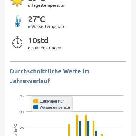
ø Tagestemperatur
27°C
ø Wassertemperatur
10std
ø Sonnenstunden
Durchschnittliche Werte im
Jahresverlauf
35
Lufttemperatur
Wassertemperatur
30
25