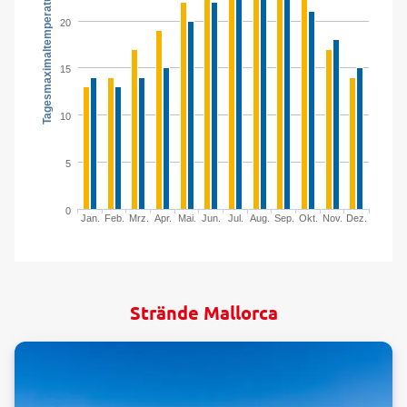
Tagesmaximaltemperatur in °C
20
15
10
5
0
Jan.
Feb.
Mrz.
Apr.
Mai.
Jun.
Jul.
Aug.
Sep.
Okt.
Nov.
Dez.
Strände Mallorca