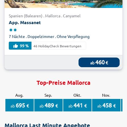
Spanien (Balearen) . Mallorca . Canyamel
App. Massanet
7 Nächte . Doppelzimmer . Ohne Verpflegung
99 %
46 HolidayCheck Bewertungen
460
€
ab
Top-Preise Mallorca
Aug.
Sep.
Okt.
Nov.
695
489
441
458
€
€
€
€
ab
ab
ab
ab
Mallorca Last Minute Angebote