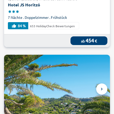
Hotel JS Horitzó
7 Nächte . Doppelzimmer . Frühstück
84 %
653 HolidayCheck Bewertungen
454
€
ab