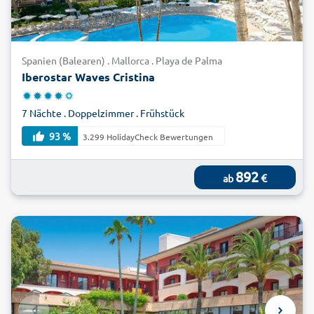
lohnenswert. Beide Tropfsteinhöhlen befinden sich in der
Nähe von Porto Cristo und beeindrucken mit einem
unterirdischen See und den farbenprächtigen Stalagmiten
und Stalaktiten. Lassen Sie sich bezaubern und buchen Sie
Spanien (Balearen) . Mallorca . Playa de Palma
jetzt Ihren Lastminute-Urlaub auf Mallorca mit alltours
Iberostar Waves Cristina
traumhaft preiswert!
7 Nächte . Doppelzimmer . Frühstück
93 %
3.299 HolidayCheck Bewertungen
892
€
ab