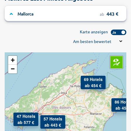
443
Mallorca
ab
Karte anzeigen
Ja
Am besten bewertet
+
−
69 Hotels
ab 454 €
86 Hote
ab 450 
47 Hotels
57 Hotels
ab 577 €
ab 443 €