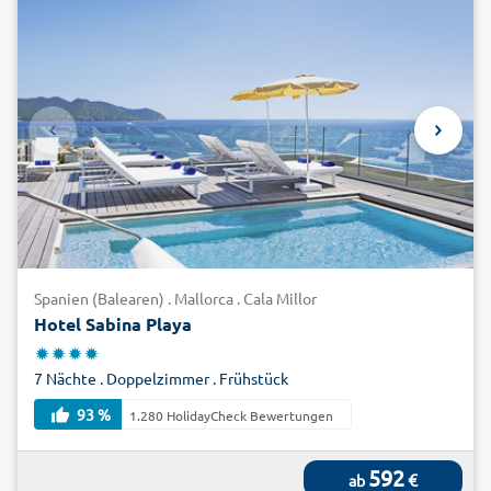
Spanien (Balearen) . Mallorca . Cala Millor
Hotel Sabina Playa
7 Nächte . Doppelzimmer . Frühstück
93 %
1.280 HolidayCheck Bewertungen
592
€
ab