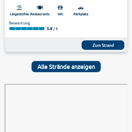
⛱️
🍽️
🚻
🚗
Liegestühle
Restaurants
WC
Parkplatz
Bewertung
5.8
/ 6
Zum Strand
Alle Strände anzeigen