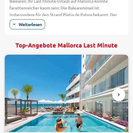
Balearen. Ihr Last Minute-Urlaub auf Mallorca könnte
facettenreicher kaum sein: Die Baleareninsel ist
insbesondere für den Strand Platja de Palma bekannt. Der
Strand, der auch Ballermann genannt wird, steht wie kein
Weiterlesen
anderer für ein ausgelassenes Nachtleben. Ein anderes
Gesicht zeigt Mallorca entlang der zahlreichen einsamen
Buchten und endlosen Sandstrände. Die östliche Region
Top-Angebote Mallorca Last Minute
Mallorcas wird vom Küstengebirge Serra de Llevant
durchzogen. Hier, in der Nähe von Cala d'Or, befindet sich der
Strand Cala Mitjana. Mit seinem weißen, feinen Sand und
dem kristallklaren Wasser ist er ein echter Geheimtipp für
Mallorca. Der Strand führt sehr flach ins Meer und ist daher
wunderbar für einen Bade-Urlaub mit Kindern geeignet.
Einer der schönsten Strände, den es während Ihrer
Lastminute-Reise nach Mallorca-Reise zu entdecken gilt, ist
der S'Amarador. Er befindet sich an der Südostküste der Insel
inmitten des Naturschutzgebietes Parque Natural de
Mondragó. Der breite und feinsandige Traumstrand wird von
wilden Felswänden und einem malerischen Pinienwald
gerahmt.