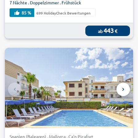
7 Nächte . Doppelzimmer . Frühstück
85 %
699 HolidayCheck Bewertungen
443
€
ab
Spanien (Balearen) . Mallorca . Ca'n Picafort