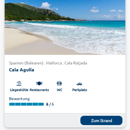
Spanien (Balearen) . Mallorca . Cala Ratjada
Cala Agulla
⛱️
🍽️
🚻
🚗
Liegestühle
Restaurants
WC
Parkplatz
Bewertung
6
/ 6
Zum Strand