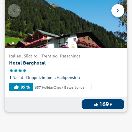
Italien . Südtirol - Trentino . Ratschings
Hotel Berghotel
1 Nacht . Doppelzimmer . Halbpension
99 %
657 HolidayCheck Bewertungen
169
€
ab