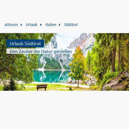
alltours
Urlaub
Italien
Südtirol
Urlaub Südtirol
Den Zauber der Natur genießen