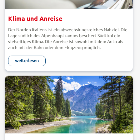
Klima und Anreise
Der Norden Italiens ist ein abwechslungsreiches Nahziel. Die
Lage südlich des Alpenhauptkamms beschert Südtirol ein
vielseitiges Klima. Die Anreise ist sowohl mit dem Auto als
auch mit der Bahn oder dem Flugzeug möglich.
Klima
weiterlesen
Südtirol befindet sich an der Schnittstelle zwischen
kontinentaler und mediterraner Klimazone. Die Dolomiten
halten die feuchtwarmen Luftmassen, die vom Mittelmeer ins
Landesinnere drängen, weitestgehend ab. Die klimatischen
Schwankungen sind im Norden stärker ausgeprägt, während
das Klima im Süden milder ist. Die jahreszeitlichen
Unterschiede sind beträchtlich. Im Winter ist Südtirol ein
ideales Ziel für Wintersportler. Skifahrer und Snowboarder
freuen sich auf die Schneegarantie! In Bozen und am Kalterer
See hält der Frühling schon früh Einzug. Bald ist das kühle
Wasser der Gebirgsseen eine willkommene Abwechslung für
die hochsommerlichen Temperaturen. In den hohen Lagen
liegt noch lange Schnee und auch im Sommer bleibt das