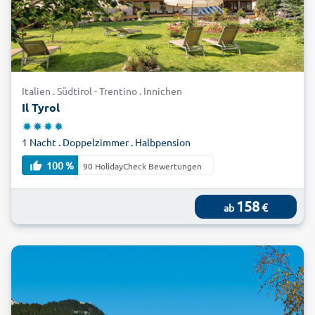
Italien . Südtirol - Trentino . Innichen
Il Tyrol
1 Nacht . Doppelzimmer . Halbpension
100 %
90 HolidayCheck Bewertungen
158
€
ab