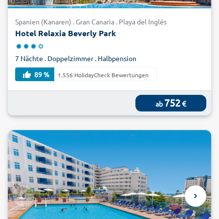
Spanien (Kanaren) . Gran Canaria . Playa del Inglés
Hotel Relaxia Beverly Park
7 Nächte . Doppelzimmer . Halbpension
89 %
1.556 HolidayCheck Bewertungen
752
€
ab