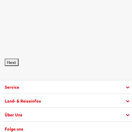
Next
Service
Land- & Reiseinfos
Aktuelle Informationen
Fragen und Antworten
Über Uns
Urlaub buchen
alltours FlexTarif
Top Hotels
"mein alltours" App
Folge uns
Unternehmen