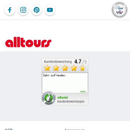
Last Minute
Service & Kontakt
Jobs
Reiseblog
Online-Kataloge
Newsletter
Rundreisen
Reisebürosuche
Newsroom
Ausflüge vor Ort
Für Reisebüros
Partnerprogramm
Reiseschutz
Beförderungsbedingungen der Fluggesellschaften
Bahnanreise
Mietwagen
AGB
Impressum