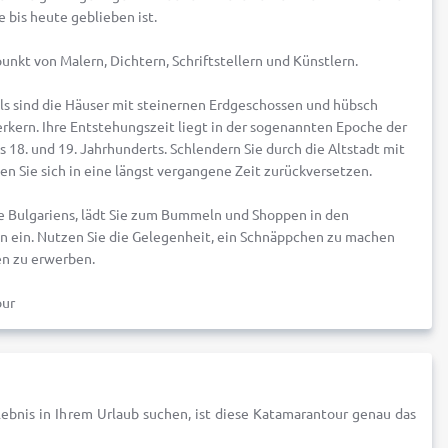
 bis heute geblieben ist.
unkt von Malern, Dichtern, Schriftstellern und Künstlern.
ols sind die Häuser mit steinernen Erdgeschossen und hübsch
rkern. Ihre Entstehungszeit liegt in der sogenannten Epoche der
18. und 19. Jahrhunderts. Schlendern Sie durch die Altstadt mit
en Sie sich in eine längst vergangene Zeit zurückversetzen.
te Bulgariens, lädt Sie zum Bummeln und Shoppen in den
n ein. Nutzen Sie die Gelegenheit, ein Schnäppchen zu machen
en zu erwerben.
our
rlebnis in Ihrem Urlaub suchen, ist diese Katamarantour genau das