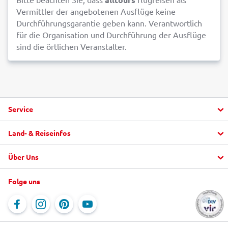
Vermittler der angebotenen Ausflüge keine
Durchführungsgarantie geben kann. Verantwortlich
für die Organisation und Durchführung der Ausflüge
sind die örtlichen Veranstalter.
Service
Land- & Reiseinfos
Aktuelle Informationen
Fragen und Antworten
Über Uns
Urlaub buchen
alltours FlexTarif
Top Hotels
"mein alltours" App
Folge uns
Unternehmen
Last Minute
Service & Kontakt
Jobs
Reiseblog
Online-Kataloge
Newsletter
Rundreisen
Reisebürosuche
Newsroom