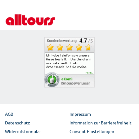
Ausflüge vor Ort
Für Reisebüros
Partnerprogramm
Reiseschutz
Beförderungsbedingungen der Fluggesellschaften
Bahnanreise
Mietwagen
AGB
Impressum
Datenschutz
Information zur Barrierefreiheit
Widerrufsformular
Consent Einstellungen