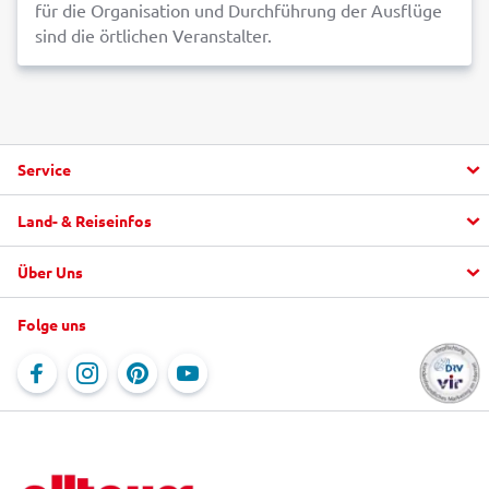
für die Organisation und Durchführung der Ausflüge
sind die örtlichen Veranstalter.
Service
Land- & Reiseinfos
Aktuelle Informationen
Fragen und Antworten
Über Uns
Urlaub buchen
alltours FlexTarif
Top Hotels
"mein alltours" App
Folge uns
Unternehmen
Last Minute
Service & Kontakt
Jobs
Reiseblog
Online-Kataloge
Newsletter
Rundreisen
Reisebürosuche
Newsroom
Ausflüge vor Ort
Für Reisebüros
Partnerprogramm
Reiseschutz
Beförderungsbedingungen der Fluggesellschaften