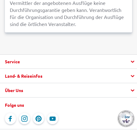
Vermittler der angebotenen Ausflüge keine
Durchführungsgarantie geben kann. Verantwortlich
für die Organisation und Durchführung der Ausflüge
sind die örtlichen Veranstalter.
Service
Land- & Reiseinfos
Aktuelle Informationen
Fragen und Antworten
Über Uns
Urlaub buchen
alltours FlexTarif
Top Hotels
"mein alltours" App
Folge uns
Unternehmen
Last Minute
Service & Kontakt
Jobs
Reiseblog
Online-Kataloge
Newsletter
Rundreisen
Reisebürosuche
Newsroom
Ausflüge vor Ort