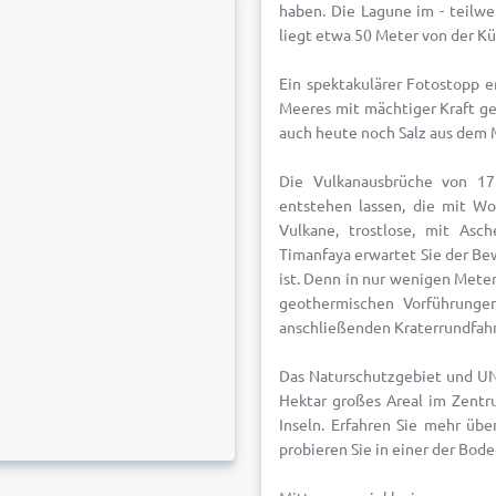
haben. Die Lagune im - teilw
liegt etwa 50 Meter von der Kü
Ein spektakulärer Fotostopp er
Meeres mit mächtiger Kraft geg
auch heute noch Salz aus dem
Die Vulkanausbrüche von 17
entstehen lassen, die mit Wor
Vulkane, trostlose, mit Asc
Timanfaya erwartet Sie der Be
ist. Denn in nur wenigen Mete
geothermischen Vorführunge
anschließenden Kraterrundfahr
Das Naturschutzgebiet und UN
Hektar großes Areal im Zentr
Inseln. Erfahren Sie mehr übe
probieren Sie in einer der Bod