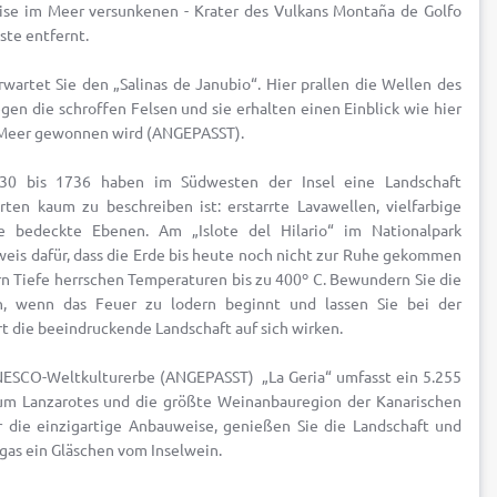
eise im Meer versunkenen - Krater des Vulkans Montaña de Golfo
ste entfernt.
wartet Sie den „Salinas de Janubio“. Hier prallen die Wellen des
en die schroffen Felsen und sie erhalten einen Einblick wie hier
 Meer gewonnen wird (ANGEPASST).
30 bis 1736 haben im Südwesten der Insel eine Landschaft
ten kaum zu beschreiben ist: erstarrte Lavawellen, vielfarbige
he bedeckte Ebenen. Am „Islote del Hilario“ im Nationalpark
weis dafür, dass die Erde bis heute noch nicht zur Ruhe gekommen
rn Tiefe herrschen Temperaturen bis zu 400º C. Bewundern Sie die
n, wenn das Feuer zu lodern beginnt und lassen Sie bei der
t die beeindruckende Landschaft auf sich wirken.
ESCO-Weltkulturerbe (ANGEPASST) „La Geria“ umfasst ein 5.255
um Lanzarotes und die größte Weinanbauregion der Kanarischen
r die einzigartige Anbauweise, genießen Sie die Landschaft und
egas ein Gläschen vom Inselwein.