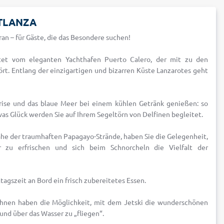
ATLANZA
n – für Gäste, die das Besondere suchen!
tet vom eleganten Yachthafen Puerto Calero, der mit zu den
rt. Entlang der einzigartigen und bizarren Küste Lanzarotes geht
Brise und das blaue Meer bei einem kühlen Getränk genießen: so
was Glück werden Sie auf Ihrem Segeltörn von Delfinen begleitet.
ahe der traumhaften Papagayo-Strände, haben Sie die Gelegenheit,
er zu erfrischen und sich beim Schnorcheln die Vielfalt der
tagszeit an Bord ein frisch zubereitetes Essen.
Ihnen haben die Möglichkeit, mit dem Jetski die wunderschönen
nd über das Wasser zu „fliegen“.