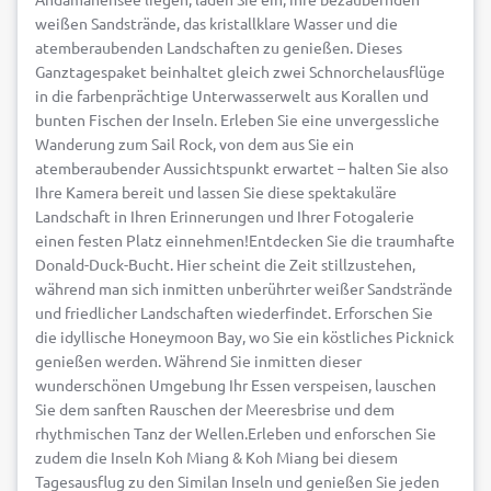
weißen Sandstrände, das kristallklare Wasser und die
atemberaubenden Landschaften zu genießen. Dieses
Ganztagespaket beinhaltet gleich zwei Schnorchelausflüge
in die farbenprächtige Unterwasserwelt aus Korallen und
bunten Fischen der Inseln. Erleben Sie eine unvergessliche
Wanderung zum Sail Rock, von dem aus Sie ein
atemberaubender Aussichtspunkt erwartet – halten Sie also
Ihre Kamera bereit und lassen Sie diese spektakuläre
Landschaft in Ihren Erinnerungen und Ihrer Fotogalerie
einen festen Platz einnehmen!Entdecken Sie die traumhafte
Donald-Duck-Bucht. Hier scheint die Zeit stillzustehen,
während man sich inmitten unberührter weißer Sandstrände
und friedlicher Landschaften wiederfindet. Erforschen Sie
die idyllische Honeymoon Bay, wo Sie ein köstliches Picknick
genießen werden. Während Sie inmitten dieser
wunderschönen Umgebung Ihr Essen verspeisen, lauschen
Sie dem sanften Rauschen der Meeresbrise und dem
rhythmischen Tanz der Wellen.Erleben und enforschen Sie
zudem die Inseln Koh Miang & Koh Miang bei diesem
Tagesausflug zu den Similan Inseln und genießen Sie jeden